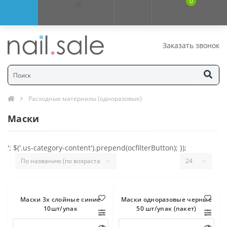
0
Заказать звонок
Расходные материалы (одноразовые)
Маски
'; $('.us-category-content').prepend(ocfilterButton); });
Маски 3х слойные синие
Маски одноразовые черные
10шт/упак
50 шт/упак (пакет)