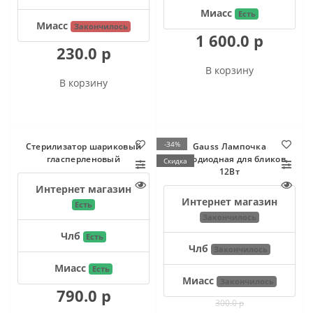
Миасс
Есть
Миасс
Закончилось
1 600.0 р
230.0 р
В корзину
В корзину
-34%
Стерилизатор шариковый
Gauss Лампочка
гласперленовый
светодиодная для бликов
Скидка
12Вт
Интернет магазин
Интернет магазин
Есть
Закончилось
Члб
Есть
Члб
Закончилось
Миасс
Есть
Миасс
Закончилось
790.0 р
300.0 р