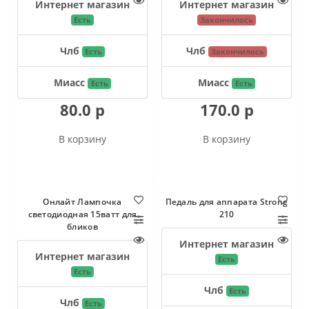
Интернет магазин
Интернет магазин
Есть
Закончилось
Члб
Члб
Есть
Закончилось
Миасс
Миасс
Есть
Есть
80.0 р
170.0 р
В корзину
В корзину
Онлайт Лампочка
Педаль для аппарата Strong
светодиодная 15ватт для
210
бликов
Интернет магазин
Интернет магазин
Есть
Есть
Члб
Есть
Члб
Есть