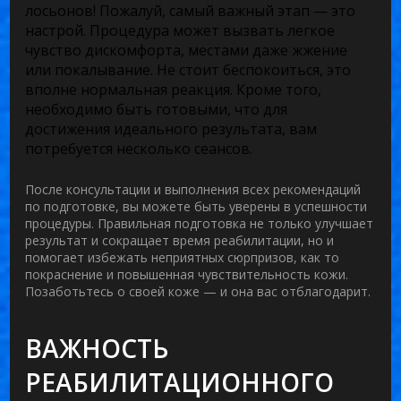
лосьонов! Пожалуй, самый важный этап — это
настрой. Процедура может вызвать легкое
чувство дискомфорта, местами даже жжение
или покалывание. Не стоит беспокоиться, это
вполне нормальная реакция. Кроме того,
необходимо быть готовыми, что для
достижения идеального результата, вам
потребуется несколько сеансов.
После консультации и выполнения всех рекомендаций
по подготовке, вы можете быть уверены в успешности
процедуры. Правильная подготовка не только улучшает
результат и сокращает время реабилитации, но и
помогает избежать неприятных сюрпризов, как то
покраснение и повышенная чувствительность кожи.
Позаботьтесь о своей коже — и она вас отблагодарит.
ВАЖНОСТЬ
РЕАБИЛИТАЦИОННОГО