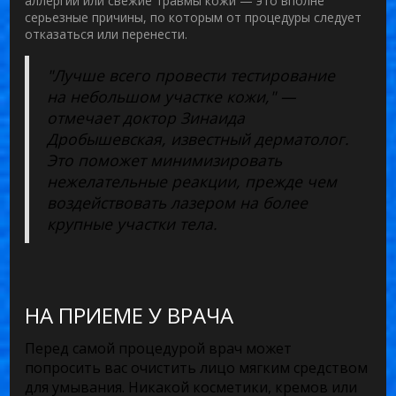
аллергии или свежие травмы кожи — это вполне
серьезные причины, по которым от процедуры следует
отказаться или перенести.
"Лучше всего провести тестирование
на небольшом участке кожи," —
отмечает доктор Зинаида
Дробышевская, известный дерматолог.
Это поможет минимизировать
нежелательные реакции, прежде чем
воздействовать лазером на более
крупные участки тела.
НА ПРИЕМЕ У ВРАЧА
Перед самой процедурой врач может
попросить вас очистить лицо мягким средством
для умывания. Никакой косметики, кремов или