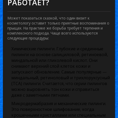
РАБОТАЕТ?
Может показаться сказкой, что один визит к
косметологу оставит только приятные воспоминания о
прыщах. На практике же борьба требует терпения и
комплексного подхода. Чаще всего используются
следующие процедуры:
Химические пилинги.
Глубокие и срединные
пилинги на основе салициловой, ретиноевой,
миндальной или гликолевой кислот. Они
снимают верхний слой клеток кожи и
запускают обновление. Самые популярные —
миндальный, ретиноловый и трихлоруксусный
(ТСА) пилинги. Считается, что серии пилингов
можно выровнять тон кожи и справиться
даже с заметными пятнами.
Микродермабразия и механические пилинги.
Это поверхностное шлифование, когда
крошечными кристаллами или специальным