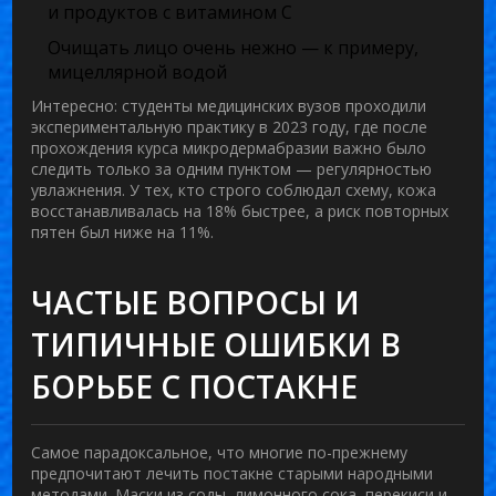
и продуктов с витамином C
Очищать лицо очень нежно — к примеру,
мицеллярной водой
Интересно: студенты медицинских вузов проходили
экспериментальную практику в 2023 году, где после
прохождения курса микродермабразии важно было
следить только за одним пунктом — регулярностью
увлажнения. У тех, кто строго соблюдал схему, кожа
восстанавливалась на 18% быстрее, а риск повторных
пятен был ниже на 11%.
ЧАСТЫЕ ВОПРОСЫ И
ТИПИЧНЫЕ ОШИБКИ В
БОРЬБЕ С ПОСТАКНЕ
Самое парадоксальное, что многие по-прежнему
предпочитают лечить постакне старыми народными
методами. Маски из соды, лимонного сока, перекиси и