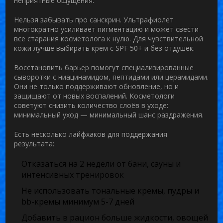
неприятные ощущения.
Нельзя забывать про санскрин. Ультрафиолет
многократно усиливает пигментацию и может свести
все старания косметолога к нулю. Для чувствительной
кожи лучше выбирать крем с SPF 50+ и без отдушек.
Восстановить барьер помогут специализированные
сыворотки с ниацинамидом, пептидами или церамидами.
Они не только поддерживают обновление, но и
защищают от новых воспалений. Косметологи
советуют снизить количество слоёв в уходе:
минимальный уход — минимальный шанс раздражения.
Есть несколько лайфхаков для поддержания
результата:
Отказаться на 2 недели от бани, сауны и
интенсивных тренировок
Не использовать тональные кремы, пудры и
bb-кремы минимум 5-7 дней
Добавить в рацион больше жидкости, овощей