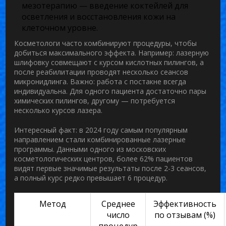
мезотерапию — введение коктейлей для
осветления и восстановления кожи на
клеточном уровне.
Косметологи часто комбинируют процедуры, чтобы
добиться максимального эффекта. Например: лазерную
шлифовку совмещают с курсом кислотных пилингов, а
после реабилитации проводят несколько сеансов
микронидлинга. Важно: работа с постакне всегда
индивидуальна. Для одного пациента достаточно пары
химических пилингов, другому — потребуется
несколько курсов лазера.
Интересный факт: в 2024 году самым популярным
направлением стали комбинированные лазерные
программы. Данными одного из московских
косметологических центров, более 62% пациентов
видят первые значимые результаты после 2-3 сеансов,
а полный курс редко превышает 6 процедур.
Метод
Среднее
Эффективность
число
по отзывам (%)
процедур