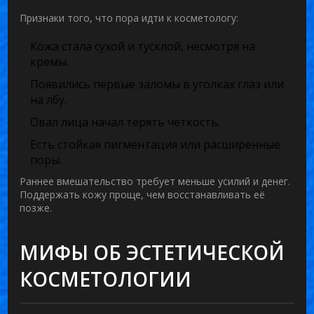
Признаки того, что пора идти к косметологу:
Кожа стала сухой и тусклой, несмотря на
кремы.
Появились первые заломы в уголках глаз или
на лбу.
Овал лица начал терять четкость.
Есть стойкая пигментация или расширенные
поры.
Раннее вмешательство требует меньше усилий и денег.
Поддержать кожу проще, чем восстанавливать её
позже.
МИФЫ ОБ ЭСТЕТИЧЕСКОЙ
КОСМЕТОЛОГИИ