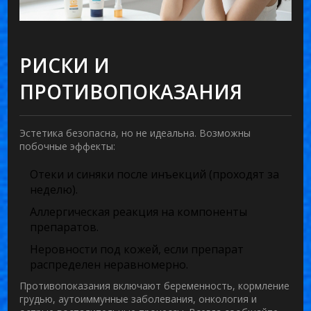
РИСКИ И
ПРОТИВОПОКАЗАНИЯ
Эстетика безопасна, но не идеальна. Возможны
побочные эффекты:
Отеки и синяки после инъекций (проходят за
неделю).
Аллергическая реакция на компоненты
препаратов.
Неровности под кожей, если препарат
распределен неравномерно.
Противопоказания включают беременность, кормление
грудью, аутоиммунные заболевания, онкология и