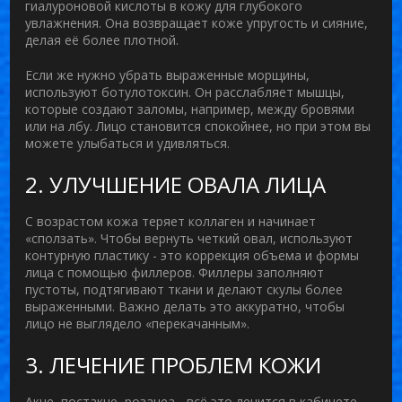
гиалуроновой кислоты в кожу для глубокого
увлажнения
.
Она возвращает коже упругость и сияние,
делая её более плотной.
Если же нужно убрать выраженные морщины,
используют ботулотоксин. Он расслабляет мышцы,
которые создают заломы, например, между бровями
или на лбу. Лицо становится спокойнее, но при этом вы
можете улыбаться и удивляться.
2. УЛУЧШЕНИЕ ОВАЛА ЛИЦА
С возрастом кожа теряет коллаген и начинает
«сползать». Чтобы вернуть четкий овал, используют
контурную пластику
- это
коррекция объема и формы
лица с помощью филлеров
.
Филлеры заполняют
пустоты, подтягивают ткани и делают скулы более
выраженными. Важно делать это аккуратно, чтобы
лицо не выглядело «перекачанным».
3. ЛЕЧЕНИЕ ПРОБЛЕМ КОЖИ
Акне, постакне, розацеа - всё это лечится в кабинете