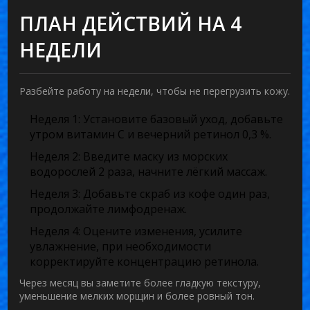
ПЛАН ДЕЙСТВИЙ НА 4
НЕДЕЛИ
Разбейте работу на недели, чтобы не перегрузить кожу.
Неделя 1
: Установите базовый уход, добавьте
утром витамин C и вечерний ретинол 0,3 %.
Неделя 2
: Введите маску из морских
водорослей 2 раза, начните лёгкий массаж.
Неделя 3
: Добавьте скраб из кофе один раз,
продолжайте лимфодренаж.
Неделя 4
: Оцените изменения, усилите
увлажнение, при необходимости
корректируйте концентрацию ретинола.
Через месяц вы заметите более гладкую текстуру,
уменьшение мелких морщин и более ровный тон.