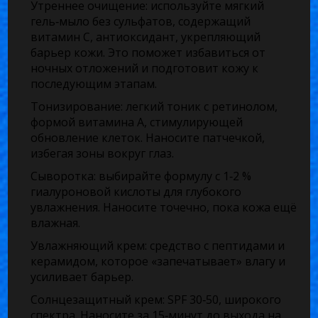
Утреннее очищение: используйте мягкий
гель‑мыло без сульфатов, содержащий
витамин C
,
антиоксидант, укрепляющий
барьер кожи
. Это поможет избавиться от
ночных отложений и подготовит кожу к
последующим этапам.
Тонизирование: легкий тоник с
ретинолом
,
формой витамина A, стимулирующей
обновление клеток
. Наносите патчечкой,
избегая зоны вокруг глаз.
Сыворотка: выбирайте формулу с 1‑2 %
гиалуроновой кислоты
для глубокого
увлажнения. Наносите точечно, пока кожа ещё
влажная.
Увлажняющий крем: средство с пептидами и
керамидом, которое «запечатывает» влагу и
усиливает барьер.
Солнцезащитный крем: SPF 30‑50, широкого
спектра. Наносите за 15‑минут до выхода на