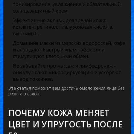
тонизирование, увлажнение и обязательный
солнцезащитный крем.
Эффективные активы для зрелой кожи:
коллаген, ретинол, гиалуроновая кислота,
витамин C.
Домашние маски из морских водорослей, кофе
и алоэ дают быстрый «памп‑эффект» и
стимулируют клеточный обмен.
Не забывайте про массаж и лимфодренаж -
они улучшают микроциркуляцию и ускоряют
вывод токсинов.
Эта статья поможет вам достичь
омоложения лица
без
визита в салон.
ПОЧЕМУ КОЖА МЕНЯЕТ
ЦВЕТ И УПРУГОСТЬ ПОСЛЕ