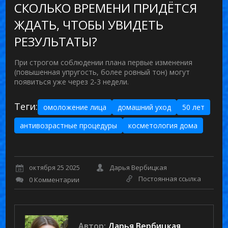
СКОЛЬКО ВРЕМЕНИ ПРИДЁТСЯ
ЖДАТЬ, ЧТОБЫ УВИДЕТЬ
РЕЗУЛЬТАТЫ?
При строгом соблюдении плана первые изменения
(повышенная упругость, более ровный тон) могут
появиться уже через 2‑3 недели.
Теги:
омоложение лица
домашний уход
50 лет
антивозрастные процедуры
косметология дома
октября 25 2025
Дарья Вербицкая
Постоянная ссылка
0 Комментарии
Автор:
Дарья Вербицкая