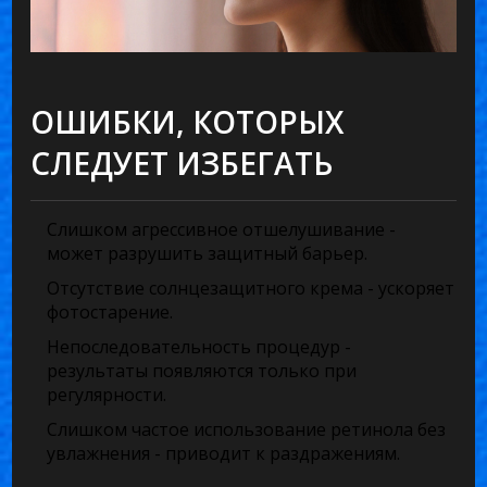
ОШИБКИ, КОТОРЫХ
СЛЕДУЕТ ИЗБЕГАТЬ
Слишком агрессивное отшелушивание -
может разрушить защитный барьер.
Отсутствие солнцезащитного крема - ускоряет
фотостарение.
Непоследовательность процедур -
результаты появляются только при
регулярности.
Слишком частое использование ретинола без
увлажнения - приводит к раздражениям.