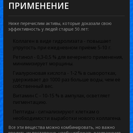
ПРИМЕНЕНИЕ
Ниже перечислим активы, которые доказали свою
эффективность у людей старше 50 лет:
Коллаген
в виде гидролизата - повышает
упругость при ежедневном приёме 5‑10 г.
Ретинол
- 0,3‑0,5 % для вечернего применения,
минимизирует морщины.
Гиалуроновая кислота
- 1‑2 % в сыворотках,
удерживает до 1000 раз больше воды, чем её
собственный вес.
Витамин C
- 10‑15 % в ампулах, осветляет
пигментацию.
Пептиды
- сигнализируют клеткам о
необходимости выработки нового коллагена.
Все эти вещества можно комбинировать, но важно
вводить их постепенно, чтобы избежать раздражения.