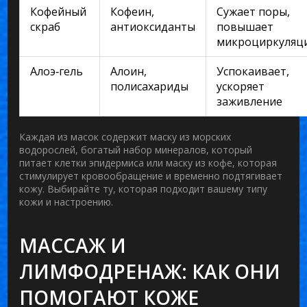
Кофейный
Кофеин,
Сужает поры,
скраб
антиоксиданты
повышает
микроциркуляц
Алоэ‑гель
Алоин,
Успокаивает,
полисахариды
ускоряет
заживление
Каждая из масок содержит
маску из морских
водорослей
,
богатый набор минералов, который
питает клетки эпидермиса
или
маску из кофе
,
которая
стимулирует кровообращение и временно подтягивает
кожу
. Выбирайте ту, которая подходит вашему типу
кожи и настроению.
МАССАЖ И
ЛИМФОДРЕНАЖ: КАК ОНИ
ПОМОГАЮТ КОЖЕ