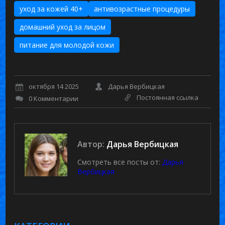
уход за кожей 40+
антивозрастные процедуры
домашний уход за лицом
питание для молодой кожи
октября 14 2025
Дарья Вербицкая
Постоянная ссылка
0 Комментарии
Автор:
Дарья Вербицкая
Смотреть все посты от:
Дарья
Вербицкая