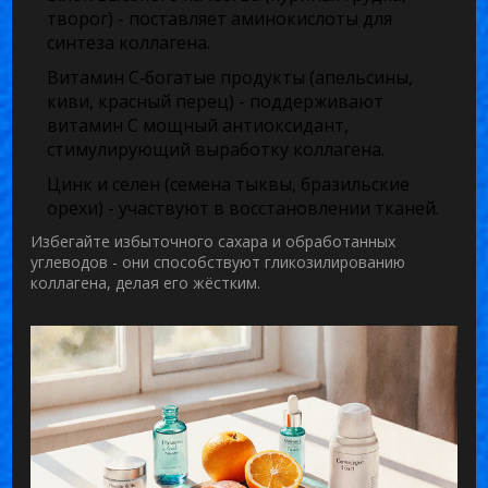
творог) - поставляет аминокислоты для
синтеза коллагена.
Витамин C‑богатые продукты (апельсины,
киви, красный перец) - поддерживают
витамин C
мощный антиоксидант,
стимулирующий выработку коллагена
.
Цинк и селен (семена тыквы, бразильские
орехи) - участвуют в восстановлении тканей.
Избегайте избыточного сахара и обработанных
углеводов - они способствуют гликозилированию
коллагена, делая его жёстким.