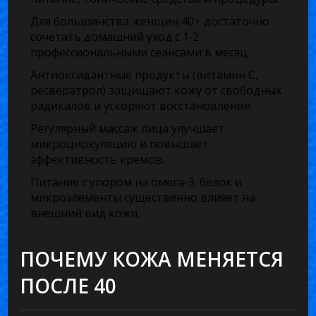
Для большинства женщин 40+ достаточно
сочетать домашний уход с 1‑2
профессиональными сеансами в месяц.
Антиоксидантные продукты (витамин C,
ресвератрол) защищают кожу от свободных
радикалов и ускоряют восстановление.
Регулярный массаж лица улучшает
микроциркуляцию и повышает
эффективность кремов.
Питание с упором на омега‑3, белок и
микроэлементы существенно влияет на
внешний вид кожи.
ПОЧЕМУ КОЖА МЕНЯЕТСЯ
ПОСЛЕ 40