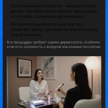
Протеиновая мезотерапия
- микроконтроль
вводит коктейль из витаминов, аминокислот
и пептидов, стимулируя регенерацию.
RF‑терапия (радиочастотный лифтинг)
-
нагревает дерму, заставляя её вырабатывать
новый коллаген.
Все процедуры требуют оценки дерматолога, особенно
если есть склонность к аллергии или кожные патологии.