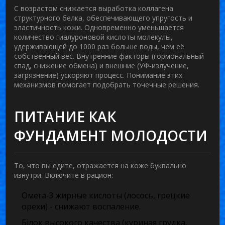
С возрастом снижается выработка
коллагена
структурного белка, обеспечивающего упругость и
эластичность кожи
. Одновременно уменьшается
количество
гиалуроновой кислоты
молекулы,
удерживающей до 1000 раз больше воды, чем её
собственный вес
. Внутренние факторы (гормональный
спад, снижение обмена) и внешние (УФ‑излучение,
загрязнение) ускоряют процесс. Понимание этих
механизмов помогает подобрать точечные решения.
ПИТАНИЕ КАК
ФУНДАМЕНТ МОЛОДОСТИ
То, что вы едите, отражается на коже буквально
изнутри. Включите в рацион:
Омега‑3 жирные кислоты
(лосось, грецкие
орехи) - снижают воспаление.
Білок высокого качества (куриная грудка,