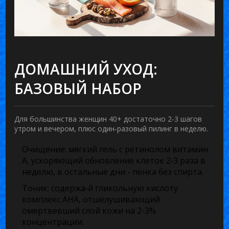
ДОМАШНИЙ УХОД:
БАЗОВЫЙ НАБОР
Для большинства женщин 40+ достаточно 2‑3 шагов
утром и вечером, плюс один‑разовый пилинг в неделю.
Очищение
: мягкий гель с
ретинолом
витамин
A, ускоряющий обновление клеток
2‑3 раза в
неделю, в остальные дни - пенка без спирта.
Тоник
: содержа‑й
гликольную кислоту
комплекс AHA, отшелушивающий
омертвевший слой кожи
на 2-3%
концентрации.