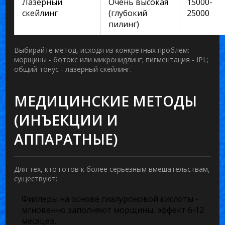
Лазерный
Очень высокая
15000-
скейлинг
(глубокий
25000
пилинг)
Выбирайте метод, исходя из конкретных проблем:
морщины - ботокс или микронидлинг; пигментация - IPL;
общий тонус - лазерный скейлинг.
МЕДИЦИНСКИЕ МЕТОДЫ
(ИНЪЕКЦИИ И
АППАРАТНЫЕ)
Для тех, кто готов к более серьёзным вмешательствам,
существуют:
Филлеры на основе гиалуроновой кислоты
-
мгновенно заполняют морщины, эффект 6‑12
месяцев.