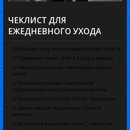
ЧЕКЛИСТ ДЛЯ
ЕЖЕДНЕВНОГО УХОДА
☑ Очищаю кожу мягким средством без спирта.
☑ Применяю тоник с AHA 2‑3 раза в неделю.
☑ Наношу сыворотку с пептидами каждый
вечер.
☑ Увлажняю кремом, содержащим
гиалуроновую кислоту и антиоксиданты.
☑ Защищаюсь от солнца SPF 30+ ежедневно.
☑ Делаю массаж лица 5минут утром и
вечером.
☑ Включаю в рацион витамин C, омега‑3 и