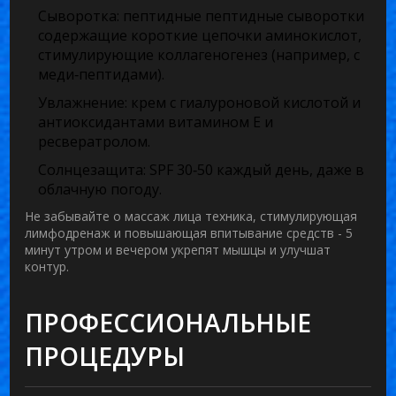
Сыворотка
: пептидные
пептидные сыворотки
содержащие короткие цепочки аминокислот,
стимулирующие коллагеногенез
(например, с
меди‑пептидами).
Увлажнение
: крем с гиалуроновой кислотой и
антиоксидантами
витамином Е и
ресвератролом
.
Солнцезащита
: SPF 30‑50 каждый день, даже в
облачную погоду.
Не забывайте о
массаж лица
техника, стимулирующая
лимфодренаж и повышающая впитывание средств
- 5
минут утром и вечером укрепят мышцы и улучшат
контур.
ПРОФЕССИОНАЛЬНЫЕ
ПРОЦЕДУРЫ