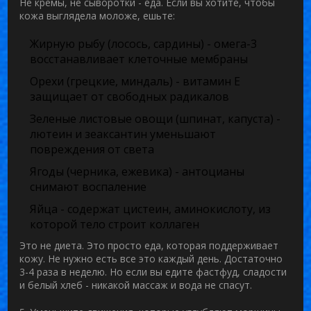
Не кремы, не сыворотки - еда. Если вы хотите, чтобы
кожа выглядела моложе, ешьте:
Жирную рыбу (лосось, сардины) - омега-3
восстанавливает клеточные мембраны
Орехи (грецкие, миндаль) - витамин Е
защищает от свободных радикалов
Зеленые листовые овощи (шпинат, капуста) -
лютеин и зеаксантин уменьшают
повреждения от света
Ягоды (черника, ежевика) - антоцианы
снимают воспаление
Яйца - содержат цистеин, аминокислоту, из
которой тело строит коллаген
Это не диета. Это просто еда, которая поддерживает
кожу. Не нужно есть все это каждый день. Достаточно
3-4 раза в неделю. Но если вы едите фастфуд, сладости
и белый хлеб - никакой массаж и вода не спасут.