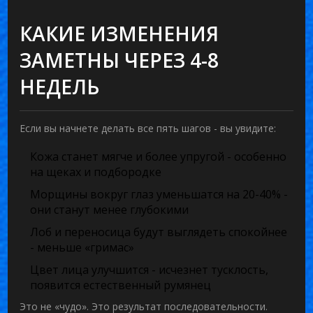
КАКИЕ ИЗМЕНЕНИЯ
ЗАМЕТНЫ ЧЕРЕЗ 4-8
НЕДЕЛЬ
Если вы начнете делать все пять шагов - вы увидите:
Кожа станет мягче и более упругой - особенно
на щеках и подбородке
Морщины вокруг глаз уменьшатся на 20-40% -
они станут менее глубокими
Лоб и переносица будут выглядеть спокойнее
- меньше «гримас»
Цвет лица улучшится - исчезнет тусклость,
появится естественный румянец
Это не «чудо». Это результат последовательности.