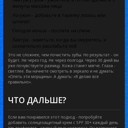
минуты массажа лица
На ужин - добавьте в тарелку лосось или
шпинат
Сегодня ночью - поспите на спине
Завтра - заметьте, когда вы хмуритесь, и
сознательно расслабьте лоб
Это не сложнее, чем почистить зубы. Но результат - он
будет. Не через год. Не через полгода. Через 30 дней вы
уже почувствуете разницу. Кожа станет мягче. Глаза -
светлее. Вы начнете смотреть в зеркало и не думать:
«Опять эти морщины». А думать: «Я делаю все
правильно».
ЧТО ДАЛЬШЕ?
Если вам понравился этот подход - попробуйте
добавить солнцезащитный крем с SPF 30+ каждый день.
Ультрафиолет - главный враг коллагена. Он разрушает