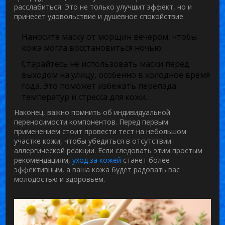
расслабиться. Это не только улучшит эффект, но и
принесет удовольствие и душевное спокойствие.
Наносите
маску от морщин
вечером, чтобы
кожа могла восстановиться ночью.
Старайтесь не использовать маски перед
выходом на улицу, особенно в холодное время
года. Это поможет избежать перепада
температур и стресса для кожи.
Наконец, важно помнить об индивидуальной
переносимости компонентов. Перед первым
применением стоит провести тест на небольшом
участке кожи, чтобы убедиться в отсутствии
аллергической реакции. Если следовать этим простым
рекомендациям,
уход за кожей
станет более
эффективным, а ваша кожа будет радовать вас
молодостью и здоровьем.