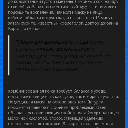
до консистенции густой сметаны. Лимонный сок, наряду
с глиной, добавит антисептический эффект и поможет
подсушить воспаления. Нанесите маску на лицо,
избегая области вокруг глаз, и оставьте на 15 минут,
затем смойте. Известный косметолог, доктор Джоанна
Варгас, отмечает:
"Маски для домашнего ухода могут
стать отличным дополнением к
вашему рутинному уходу за кожей, но
важно, чтобы они были подобраны
правильно по типу кожи".
Комбинированная кожа требует баланса в уходе,
поскольку на лице есть как сухие, так и жирные участки.
Подходящая маска на основе овсянки и йогурта
поможет справиться с обеими проблемами. Овес
обладает успокаивающим свойствам, а йогурт насыщен
молочной кислотой, способствующей удалению
омертвевших клеток кожи. Для приготовления маски