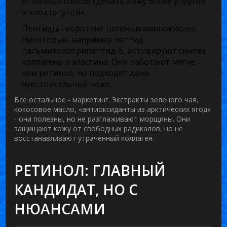
отличный способ сделать кожу более упругой
и «подтянутой».
Пептиды
- короткие цепочки аминокислот.
Некоторые, например пептид
пальмитоилтрипептид-5, активируют синтез
коллагена и эластина. Они работают мягче,
чем ретинол, но подходят даже
чувствительной коже.
Все остальное - маркетинг. Экстракты зеленого чая,
кокосовое масло, «антиоксиданты из арктических ягод»
- они полезны, но не разглаживают морщины. Они
защищают кожу от свободных радикалов, но не
восстанавливают утраченный коллаген.
РЕТИНОЛ: ГЛАВНЫЙ
КАНДИДАТ, НО С
НЮАНСАМИ