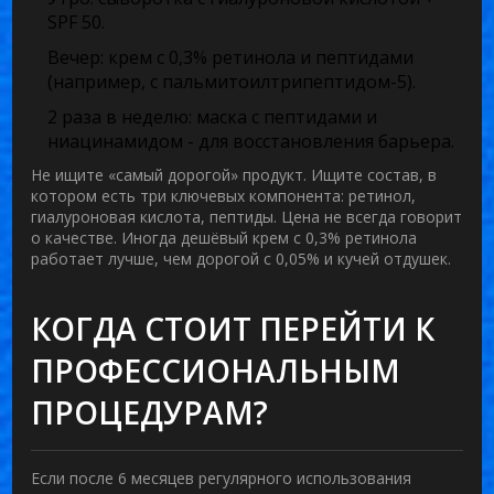
SPF 50.
Вечер:
крем с 0,3% ретинола и пептидами
(например, с пальмитоилтрипептидом-5).
2 раза в неделю:
маска с пептидами и
ниацинамидом - для восстановления барьера.
Не ищите «самый дорогой» продукт. Ищите состав, в
котором есть три ключевых компонента: ретинол,
гиалуроновая кислота, пептиды. Цена не всегда говорит
о качестве. Иногда дешёвый крем с 0,3% ретинола
работает лучше, чем дорогой с 0,05% и кучей отдушек.
КОГДА СТОИТ ПЕРЕЙТИ К
ПРОФЕССИОНАЛЬНЫМ
ПРОЦЕДУРАМ?
Если после 6 месяцев регулярного использования