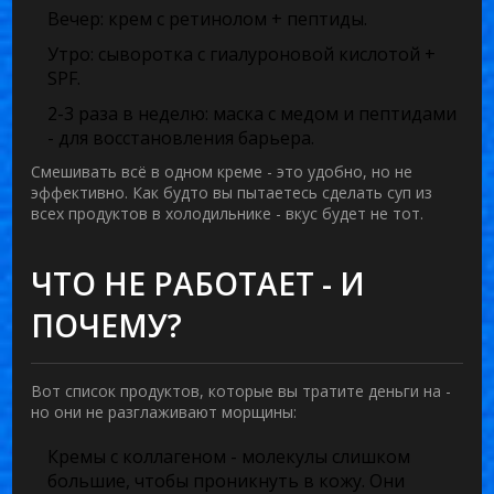
Вечер:
крем с ретинолом + пептиды.
Утро:
сыворотка с гиалуроновой кислотой +
SPF.
2-3 раза в неделю:
маска с медом и пептидами
- для восстановления барьера.
Смешивать всё в одном креме - это удобно, но не
эффективно. Как будто вы пытаетесь сделать суп из
всех продуктов в холодильнике - вкус будет не тот.
ЧТО НЕ РАБОТАЕТ - И
ПОЧЕМУ?
Вот список продуктов, которые вы тратите деньги на -
но они не разглаживают морщины:
Кремы с коллагеном
- молекулы слишком
большие, чтобы проникнуть в кожу. Они