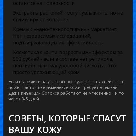
остаются на поверхности.
Экстракты растений
- могут увлажнять, но не
стимулируют коллаген.
Кремы с «нано-технологиями»
- маркетинг.
Нет независимых исследований,
подтверждающих их эффективность.
Косметика с «анти-возрастным» эффектом за
500 рублей
- если в составе нет ретинола,
пептидов или гиалуроновой кислоты - это
просто увлажняющий крем.
Если вы видите на упаковке «результат за 7 дней» - это
ложь. Настоящее изменение кожи требует времени.
Даже инъекции ботокса работают не мгновенно - и то
через 3-5 дней.
СОВЕТЫ, КОТОРЫЕ СПАСУТ
ВАШУ КОЖУ