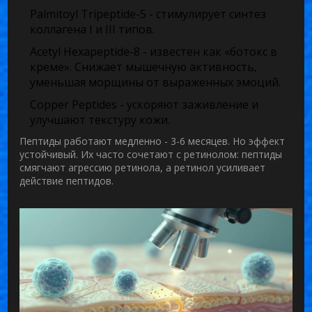
Palmitoyl Tripeptide-5
- стимулирует синтез
коллагена I и III типов.
Acetyl Hexapeptide-8
- известен как «ботокс в
креме». Снижает мышечную активность,
уменьшая морщины от выраженных эмоций.
Copper Peptides
- ускоряют заживление и
улучшают текстуру кожи.
Пептиды работают медленно - 3-6 месяцев. Но эффект
устойчивый. Их часто сочетают с ретинолом: пептиды
смягчают агрессию ретинола, а ретинол усиливает
действие пептидов.