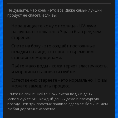
Не думайте, что крем - это всё. Даже самый лучший
продукт не спасёт, если вы:
Не защищаете кожу от солнца - UV-лучи
разрушают коллаген в 3 раза быстрее, чем
старение.
Спите на боку - это создаёт постоянные
складки на лице, которые со временем
становятся морщинами.
Пьёте мало воды - кожа теряет эластичность,
и морщины становятся глубже.
Естественно стареете - это нормально. Но вы
можете замедлить процесс.
Спите на спине. Пейте 1,5-2 литра воды в день.
Используйте SPF каждый день - даже в пасмурную
погоду. Эти три простых правила сделают больше, чем
любая дорогая сыворотка.