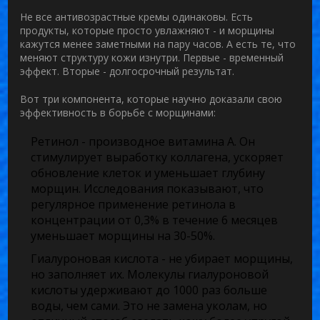
Не все антивозрастные кремы одинаковы. Есть
продукты, которые просто увлажняют - и морщины
кажутся менее заметными на пару часов. А есть те, что
меняют структуру кожи изнутри. Первые - временный
эффект. Вторые - долгосрочный результат.
Вот три компонента, которые научно доказали свою
эффективность в борьбе с морщинами:
Ретинол
- производное витамина А. Он
стимулирует выработку коллагена, ускоряет
обновление клеток и уменьшает глубину
морщин. Исследования показывают, что
регулярное применение ретинола в
концентрации от 0,3% в течение 6 месяцев
уменьшает морщины на 30-50%.
Гиалуроновая кислота
- не убирает морщины,
но заполняет их. Молекулы гиалуроновой
кислоты удерживают до 1000 раз больше
воды, чем сами. Это не замена уколам, но