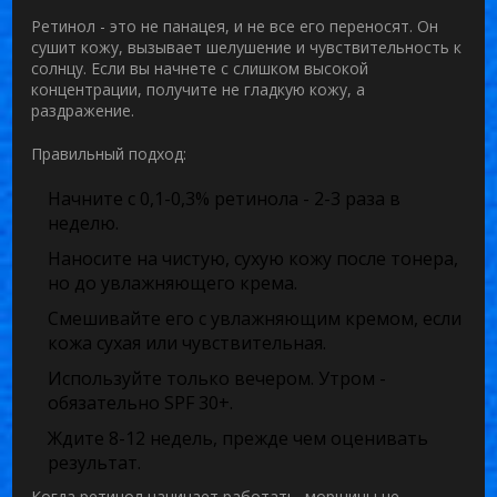
Ретинол - это не панацея, и не все его переносят. Он
сушит кожу, вызывает шелушение и чувствительность к
солнцу. Если вы начнете с слишком высокой
концентрации, получите не гладкую кожу, а
раздражение.
Правильный подход:
Начните с 0,1-0,3% ретинола - 2-3 раза в
неделю.
Наносите на чистую, сухую кожу после тонера,
но до увлажняющего крема.
Смешивайте его с увлажняющим кремом, если
кожа сухая или чувствительная.
Используйте только вечером. Утром -
обязательно SPF 30+.
Ждите 8-12 недель, прежде чем оценивать
результат.
Когда ретинол начинает работать, морщины не