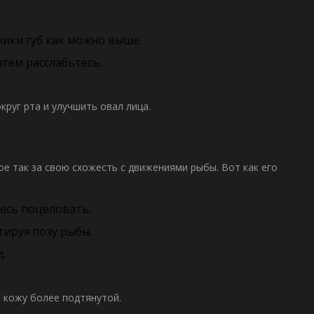
чики губ как можно выше.
атем расслабьтесь.
круг рта и улучшить
овал лица
.
е так за свою схожесть с движениями рыбы. Вот как его
тесь поцеловать.
ируя позу рыбы.
д.
 кожу более подтянутой.