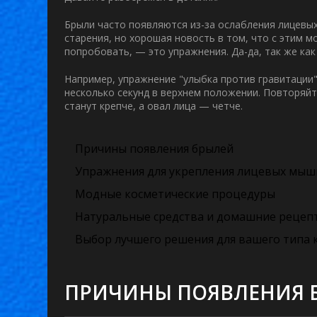
Брыли часто появляются из-за ослабления лицевых
старения, но хорошая новость в том, что с этим 
попробовать, — это упражнения. Да-да, так же ка
Например, упражнение "улыбка против гравитации"
несколько секунд в верхнем положении. Повторяй
станут крепче, а овал лица — четче.
Причины появления брылей
Упражнения для укрепления лицевых мы
Модные косметические процедуры
Натуральные средства и домашние рецеп
Выбор лучшего решения для вашего типа 
ПРИЧИНЫ ПОЯВЛЕНИЯ 