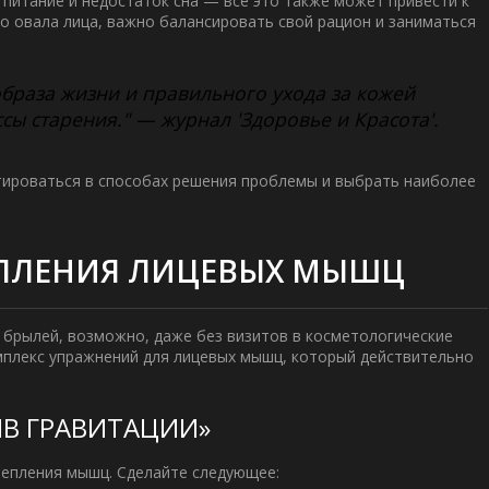
питание и недостаток сна — все это также может привести к
го
овала лица
, важно балансировать свой рацион и заниматься
браза жизни и правильного ухода за кожей
ы старения." — журнал 'Здоровье и Красота'.
тироваться в способах решения проблемы и выбрать наиболее
ЕПЛЕНИЯ ЛИЦЕВЫХ МЫШЦ
 брылей, возможно, даже без визитов в косметологические
омплекс упражнений для лицевых мышц, который действительно
ИВ ГРАВИТАЦИИ»
репления мышц. Сделайте следующее: