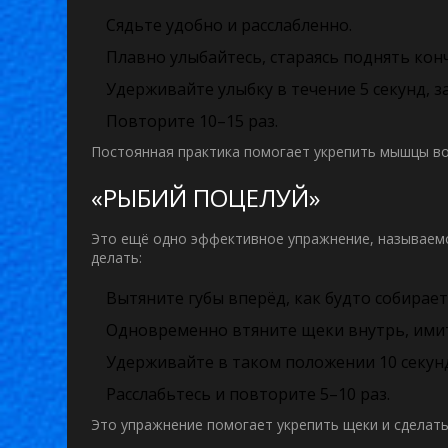
Сядьте удобно и расслабленно.
Плавно улыбайтесь, стараясь поднять кон
Удерживайте улыбку в течение 5 секунд, з
Повторите 10–15 раз.
Постоянная практика помогает укрепить мышцы во
«РЫБИЙ ПОЦЕЛУЙ»
Это ещё одно эффективное упражнение, называемо
делать:
Вытяните губы вперёд, как будто собирае
Одновременно втяните щеки внутрь, имит
Удерживайте в таком положении 10 секун
Расслабьтесь и повторите 5–10 раз.
Это упражнение помогает укрепить щеки и сделать