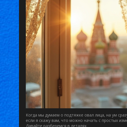
Когда мы думаем о подтяжке овал лица, на ум сра
если я скажу вам, что можно начать с простых изм
Давайте разберемся в деталях.