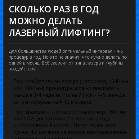
СКОЛЬКО РАЗ В ГОД
МОЖНО ДЕЛАТЬ
ЛАЗЕРНЫЙ ЛИФТИНГ?
Для большинства людей оптимальный интервал - 4-6
процедур в год. Но это не значит, что нужно делать по
одной в месяц. Всё зависит от типа лазера и глубины
воздействия.
При
неаблативном лазере
(например, 1540 нм
или 1064 нм) процедуры можно повторять
каждые 3-4 недели. Полный курс - 4-6 сеансов,
затем перерыв на 6-12 месяцев.
При
фракционном лазере
(например, 1560 нм
или CO2) достаточно 2-3 сеансов в год с
интервалом 6-8 недель. После этого коже
нужно 4-6 месяцев на полное восстановление
и созревание коллагена.