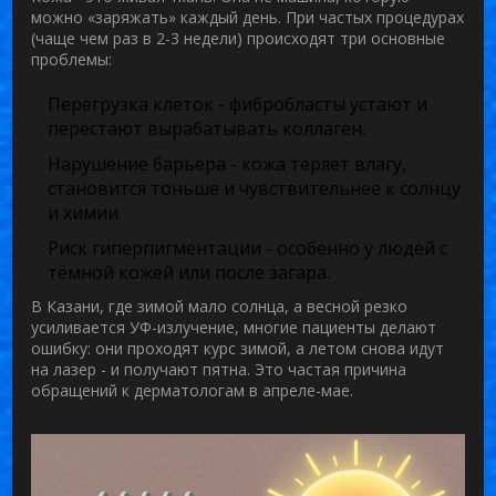
можно «заряжать» каждый день. При частых процедурах
(чаще чем раз в 2-3 недели) происходят три основные
проблемы:
Перегрузка клеток
- фибробласты устают и
перестают вырабатывать коллаген.
Нарушение барьера
- кожа теряет влагу,
становится тоньше и чувствительнее к солнцу
и химии.
Риск гиперпигментации
- особенно у людей с
тёмной кожей или после загара.
В Казани, где зимой мало солнца, а весной резко
усиливается УФ-излучение, многие пациенты делают
ошибку: они проходят курс зимой, а летом снова идут
на лазер - и получают пятна. Это частая причина
обращений к дерматологам в апреле-мае.