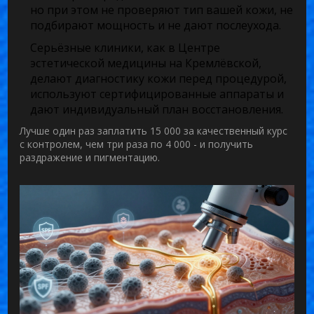
но при этом не проверяют тип вашей кожи, не
подбирают мощность и не дают послеухода.
Серьёзные клиники, как в Центре
эстетической медицины на Кремлёвской,
делают диагностику кожи перед процедурой,
используют сертифицированные аппараты и
дают индивидуальный план восстановления.
Лучше один раз заплатить 15 000 за качественный курс
с контролем, чем три раза по 4 000 - и получить
раздражение и пигментацию.