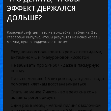
ЭФФЕКТ ДЕРЖАЛСЯ
ДОЛЬШЕ?
Лазерный лифтинг - это не волшебная таблетка. Это
стартовый импульс. Чтобы результат не исчез через 3
месяца, нужно поддерживать кожу:
Ежедневно использовать кремы с пептидами,
витамином С и гиалуроновой кислотой.
Не забывать про SPF 50+ - даже в пасмурную
погоду.
Пить не меньше 1,5 литров воды в день - вода
помогает клеткам восстанавливаться.
Спать не менее 7 часов - во время сна кожа
активно регенерирует.
Один раз в месяц - мягкий пилинг с молочной
или мандариновой кислотой (без лазера).