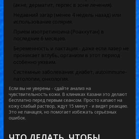
(акне, дерматит, герпес в зоне лечения).
Недавний загар (менее 4 недель назад) или
использование солярия.
Приём изотретиноина (Роаккутан) в
последние 6 месяцев.
Беременность и лактация - даже если лазер не
проникает вглубь, организм в этот период
особенно уязвим.
Системные заболевания: диабет, autoimmune-
патологии, онкология.
Если вы не уверены - сдайте анализ на
чувствительность кожи. В клиниках Казани это делают
бесплатно перед первым сеансом. Просто капают на
кожу слабый раствор, ждут 15 минут - и видят реакцию.
Это не панацея, но помогает избежать серьёзных
ошибок.
ЧТО ДЕЛАТЬ, ЧТОБЫ