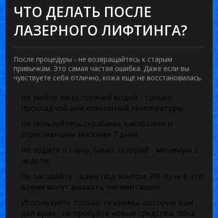
ЧТО ДЕЛАТЬ ПОСЛЕ
ЛАЗЕРНОГО ЛИФТИНГА?
После процедуры - не возвращайтесь к старым
привычкам. Это самая частая ошибка. Даже если вы
чувствуете себя отлично, кожа ещё не восстановилась.
Не мойте лицо горячей водой - только
прохладной или комнатной температуры.
Не пользуйтесь скрабами, кислотами и
агрессивными масками 7 дней.
Не ходите в сауну, баню, солярий - минимум 2
недели.
Не загорайте - даже под зонтом. УФ-лучи в это
время могут вызвать пигментацию.
Используйте только те кремы, которые вам
дал врач - не пробуйте новые средства, пока