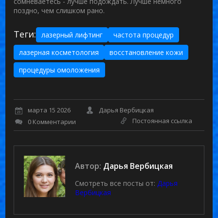
сомневаетесь - лучше подождать. Лучше немного
поздно, чем слишком рано.
Теги:
лазерный лифтинг
частота процедур
лазерная косметология
восстановление кожи
процедуры омоложения
марта 15 2026
Дарья Вербицкая
Постоянная ссылка
0 Комментарии
Автор:
Дарья Вербицкая
Смотреть все посты от:
Дарья
Вербицкая