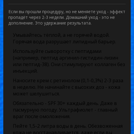
Если вы прошли процедуру, но не меняете уход - эффект
пропадёт через 2-3 недели. Домашний уход - это не
дополнение. Это удержание результата.
Умывайтесь тёплой, а не горячей водой.
Горячая вода разрушает липидный барьер.
Используйте сыворотку с пептидами
(например, пептид аргинил-гистидин-лизин
или пептид-38). Они стимулируют коллаген без
инъекций.
Наносите крем с ретинолом (0,1-0,3%) 2-3 раза
в неделю. Не начинайте с высоких доз - кожа
может шелушиться.
Обязательно - SPF 30+ каждый день. Даже в
пасмурную погоду. Ультрафиолет - главный
враг после омоложения.
Пейте 1,5-2 литра воды в день. Обезвоженная
кожа не восстанавливается, даже если вы