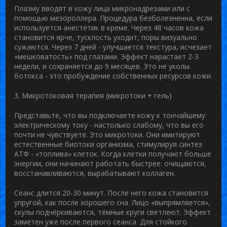
Плазму вводят в кожу лица микронадрезами или с
помощью мезороллера. Процедура безболезненна, если
используется анестетик в креме. Через 48 часов кожа
становится ярче, тусклость уходит, поры визуально
сужаются. Через 7 дней - улучшается текстура, исчезает
«мешковатость» под глазами. Эффект нарастает 2-3
недели, и сохраняется до 9 месяцев. Это не уколы
ботокса - это пробуждение собственных ресурсов кожи.
3. Микротоковая терапия (микротоки + гель)
Представьте, что вы подключаете кожу к тончайшему
электрическому току - настолько слабому, что вы его
почти не чувствуете. Это микротоки. Они имитируют
естественные биотоки организма, стимулируя синтез
АТФ - «топлива» клеток. Когда клетки получают больше
энергии, они начинают работать быстрее: очищаются,
восстанавливаются, вырабатывают коллаген.
Сеанс длится 20-30 минут. После него кожа становится
упругой, как после хорошего сна. Лицо «выпрямляется»,
скулы подчёркиваются, тёмные круги светлеют. Эффект
заметен уже после первого сеанса. Для стойкого