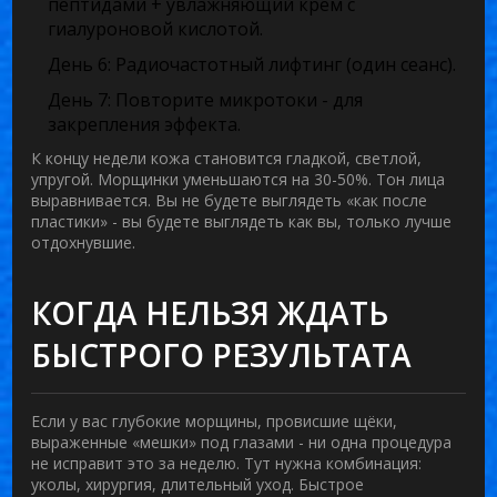
пептидами + увлажняющий крем с
гиалуроновой кислотой.
День 6:
Радиочастотный лифтинг (один сеанс).
День 7:
Повторите микротоки - для
закрепления эффекта.
К концу недели кожа становится гладкой, светлой,
упругой. Морщинки уменьшаются на 30-50%. Тон лица
выравнивается. Вы не будете выглядеть «как после
пластики» - вы будете выглядеть как вы, только лучше
отдохнувшие.
КОГДА НЕЛЬЗЯ ЖДАТЬ
БЫСТРОГО РЕЗУЛЬТАТА
Если у вас глубокие морщины, провисшие щёки,
выраженные «мешки» под глазами - ни одна процедура
не исправит это за неделю. Тут нужна комбинация:
уколы, хирургия, длительный уход. Быстрое