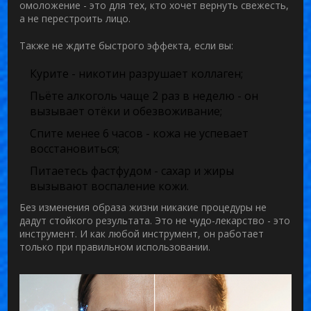
омоложение - это для тех, кто хочет вернуть свежесть,
а не перестроить лицо.
Также не ждите быстрого эффекта, если вы:
Курите - никотин разрушает коллаген;
Пьёте алкоголь чаще 2 раз в неделю - он
вызывает отёки и обезвоживание;
Спите менее 6 часов - кожа не успевает
восстановиться;
Питаетесь фастфудом - сахар и жиры
вызывают воспаление кожи.
Без изменения образа жизни никакие процедуры не
дадут стойкого результата. Это не чудо-лекарство - это
инструмент. И как любой инструмент, он работает
только при правильном использовании.