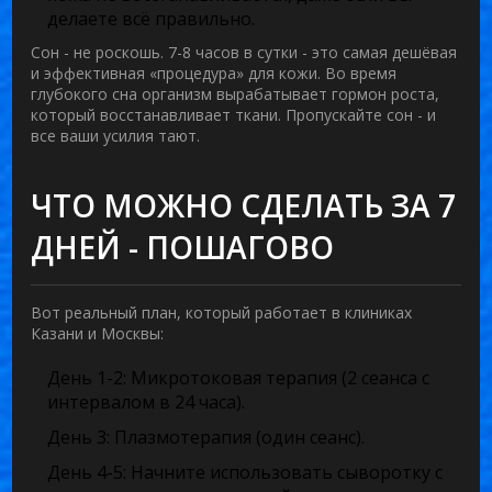
делаете всё правильно.
Сон - не роскошь. 7-8 часов в сутки - это самая дешёвая
и эффективная «процедура» для кожи. Во время
глубокого сна организм вырабатывает гормон роста,
который восстанавливает ткани. Пропускайте сон - и
все ваши усилия тают.
ЧТО МОЖНО СДЕЛАТЬ ЗА 7
ДНЕЙ - ПОШАГОВО
Вот реальный план, который работает в клиниках
Казани и Москвы:
День 1-2:
Микротоковая терапия (2 сеанса с
интервалом в 24 часа).
День 3:
Плазмотерапия (один сеанс).
День 4-5:
Начните использовать сыворотку с