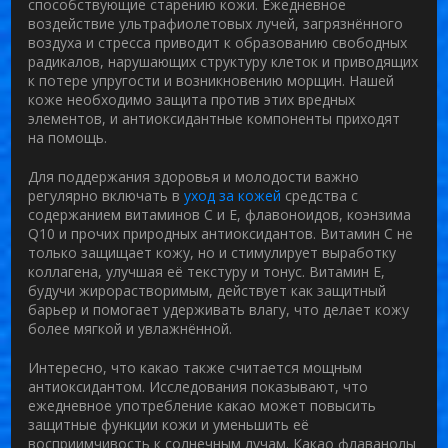
способствующие старению кожи. Ежедневное
воздействие ультрафиолетовых лучей, загрязнённого
воздуха и стресса приводит к образованию свободных
радикалов, нарушающих структуру клеток и приводящих
к потере упругости и возникновению морщин. Нашей
коже необходимо защита против этих вредных
элементов, и антиоксидантные компоненты приходят
на помощь.
Для поддержания здоровья и молодости важно
регулярно включать в
уход за кожей
средства с
содержанием витаминов C и E, флавоноидов, коэнзима
Q10 и прочих природных антиоксидантов. Витамин C не
только защищает кожу, но и стимулирует выработку
коллагена, улучшая её текстуру и тонус. Витамин E,
будучи жирорастворимым, действует как защитный
барьер и помогает удерживать влагу, что делает кожу
более мягкой и увлажнённой.
Интересно, что какао также считается мощным
антиоксидантом. Исследования показывают, что
ежедневное употребление какао
может повысить
защитные функции кожи и уменьшить её
восприимчивость к солнечным лучам. Какао флаванолы