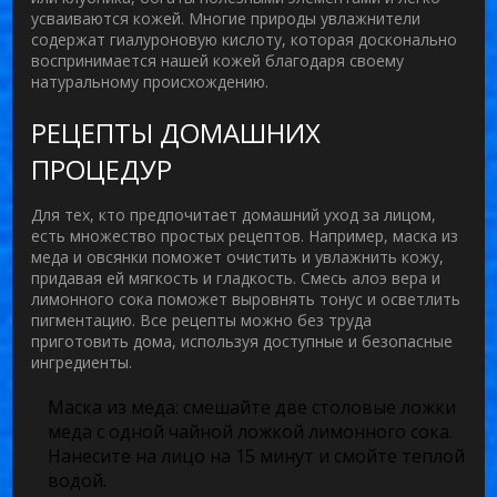
усваиваются кожей. Многие природы увлажнители
содержат гиалуроновую кислоту, которая досконально
воспринимается нашей кожей благодаря своему
натуральному происхождению.
РЕЦЕПТЫ ДОМАШНИХ
ПРОЦЕДУР
Для тех, кто предпочитает домашний
уход за лицом
,
есть множество простых рецептов. Например, маска из
меда и овсянки поможет очистить и увлажнить кожу,
придавая ей мягкость и гладкость. Смесь алоэ вера и
лимонного сока поможет выровнять тонус и осветлить
пигментацию. Все рецепты можно без труда
приготовить дома, используя доступные и безопасные
ингредиенты.
Маска из меда: смешайте две столовые ложки
меда с одной чайной ложкой лимонного сока.
Нанесите на лицо на 15 минут и смойте теплой
водой.