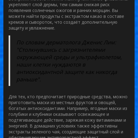
укрепляют слой дермы, тем самым снижая риск
появления солнечных ожогов и ранних морщин. Вы
можете найти продукты с экстрактом какао в составе
кремов и сывороток, что создаёт дополнительную
защиту и увлажнение.
По словам дерматолога Дженис Лим:
"Столкнувшись с загрязнителями
окружающей среды и ультрафиолетом,
наши клетки нуждаются в
антиоксидантной защите как никогда
раньше".
Для тех, кто предпочитает природные средства, можно
приготовить маски из местных фруктов и овощей,
богатых антиоксидантами. Например, ягодные маски из
голубики и клубники оказывают освежающее и
подтягивающее действие, заряжая кожу витаминами и
энергией. В домашних условиях также эффективны
экстракты зеленого чая, создающие защитный слой и
обеспечивающие антивозрастной эффект.