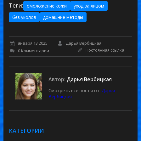
Теги:
омоложение кожи
уход за лицом
без уколов
домашние методы
января 13 2025
Дарья Вербицкая
Постоянная ссылка
0 Комментарии
Автор:
Дарья Вербицкая
Смотреть все посты от:
Дарья
Вербицкая
КАТЕГОРИИ