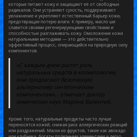
которые питают кожу и защищают её от свободных
радикалов. Они устраняют сухость, поддерживают
увлажнение и укрепляют естественный барьер кожи,
предотвращая потерю влаги. К примеру, масло ши
славится своими регенерирующими свойствами и
способностью разглаживать кожу.
Омоложение кожи
натуральными методами — это действительно
эффективный процесс, опирающийся на природную силу
компонентов.
«С каждым днем растет роль
натуральных средств в косметологии,
они предлагают безопасную
альтернативу синтетическим
компонентам»,- отмечает доктор
химических наук Марина Валентий.
Кроме того, натуральные продукты часто лучше
переносятся кожей, снижая риск аллергических реакций
или раздражений. Маски из фруктов, такие как авокадо
или клубника, богаты полезными элементами и легко