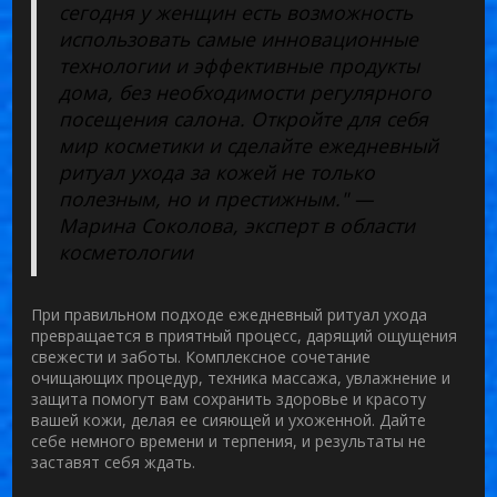
сегодня у женщин есть возможность
использовать самые инновационные
технологии и эффективные продукты
дома, без необходимости регулярного
посещения салона. Откройте для себя
мир косметики и сделайте ежедневный
ритуал ухода за кожей не только
полезным, но и престижным." —
Марина Соколова, эксперт в области
косметологии
При правильном подходе ежедневный ритуал ухода
превращается в приятный процесс, дарящий ощущения
свежести и заботы. Комплексное сочетание
очищающих процедур, техника массажа, увлажнение и
защита помогут вам сохранить
здоровье и красоту
вашей кожи, делая ее сияющей и ухоженной. Дайте
себе немного времени и терпения, и результаты не
заставят себя ждать.