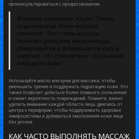
проконсультироваться с профессионалом.
Японская косметолог Юкуко Танака,
создательница Зоган массажа,
отмечает: "Этот стиль массажа
помогает разбудить ваши мышцы,
стимулируя их и возвращая им силу и
энергию, что способствует сохранению
молодости кожи."
Используйте масло или крем для массажа, чтобы
уменьшить трение и поддержать гидратацию кожи. Это
также позволит добиться более плавного скольжения
и снизит вероятность повреждений. Помните, важно
уделить внимание каждой области лица, двигаясь от
центра к периферии, чтобы поддерживать здоровье
лимфосистемы и добиваться омоложения кожи лица
без уколов.
КАК ЧАСТО ВЫПОЛНЯТЬ МАССАЖ