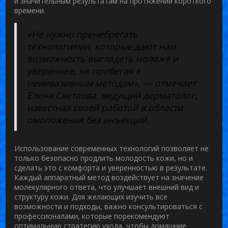
и значительным результатам на протяжении короткого
времени.
«Не нужно пренебрегать
технологиями, которые дают нам
возможность выглядеть моложе и
увереннее, не прибегая к
неинвазивным методам», — отмечает
Елена Светлова, ведущий дерматолог,
известная своей работой в области
омоложения без инъекций.
Использование современных технологий позволяет не
только безопасно продлить молодость кожи, но и
сделать это с комфорта и уверенностью в результате.
Каждый аппаратный метод воздействует на значение
молекулярного ответа, что улучшает внешний вид и
структуру кожи. Для желающих изучить все
возможности и подходы, важно консультироваться с
профессионалами, которые порекомендуют
оптимальную стратегию ухода, чтобы
домашние