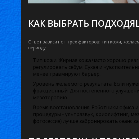
КАК ВЫБРАТЬ ПОДХОД
Ответ зависит от трёх факторов: тип кожи, жела
периоду.
Тип кожи.
Жирная кожа часто хорошо реаги
регулировать себум. Сухая и чувствитель
менее травмируют барьер.
Уровень желаемого результата.
Если нуже
фракционный. Для постепенного улучшения
мезотерапию.
Время восстановления.
Работники офиса и
процедуры - ультразвук, криолифтинг, м
фотосессия) лучше забронировать сеанс за