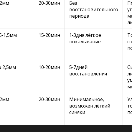
‑2мм
20‑30мин
Без
П
восстановительного
у
периода
м
л
,5‑1,5мм
15‑20мин
1‑3дня лёгкое
Т
покалывание
с
п
о 2,5мм
10‑20мин
5‑7дней
С
восстановления
л
у
м
‑2мм
20‑30мин
Минимальное,
У
возможен лёгкий
т
синяки
п