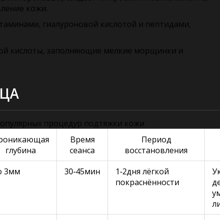
вление кожи.
таминами, гиалуроновой кислотой и пептидами,
вой кислоты, заполняющие мелкие морщинки и
ИЦА
опулярных процедур подтяжки кожи
роникающая
Время
Период
глубина
сеанса
восстановления
о 3мм
30‑45мин
1‑2дня лёгкой
У
покраснённости
д
у
л