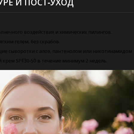
РЕ И ПОСТ‑УХОД
олнечного воздействия и химических пилингов.
гким гелем, без скрабов.
ие сыворотки с алоэ, пантенолом или никотинамидом.
крем SPF30‑50 в течение минимум 2 недель.