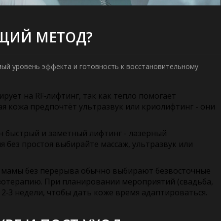
ЯЩИЙ МЕТОД?
емый уровень эффекта и готовность к восстановительному
рует на RF‑лифтинг, так как тепло помогает
ная кожа предпочтёт ультразвук или криолифтинг - они
н быстрый и заметный лифтинг - лазерный
 без простоя выбирайте массаж, ультразвук или
 мамы без перерыва обычно выбирают безвосточные
езотерапию. При планировании мероприятий (свадьба,
 2‑3 недели, чтобы дать коже время адаптироваться.