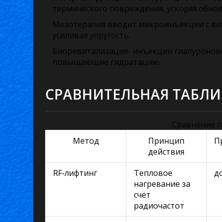
термического повреждения, ускоряя обно
Мезотерапия
вводит микроинъекции с ви
усиливая упругость.
Биоревитализация
- инъекции гиалуроно
повышающие гидратацию.
СРАВНИТЕЛЬНАЯ ТАБЛ
Сравнение п
Метод
Принцип
П
действия
RF‑лифтинг
Тепловое
д
нагревание за
счёт
радиочастот