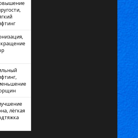
овышение
пругости,
ягкий
ифтинг
онизация,
окращение
ор
ильный
ифтинг,
меньшение
орщин
лучшение
она, лёгкая
одтяжка