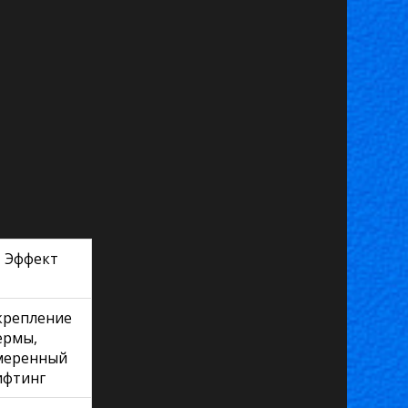
Эффект
крепление
ермы,
меренный
ифтинг