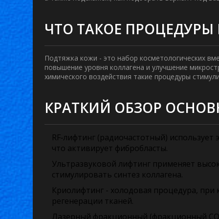
ЧТО ТАКОЕ ПРОЦЕДУРЫ
Подтяжка кожи
- это набор косметологических вм
повышение уровня коллагена и улучшение микрост
химического воздействия такие процедуры стимул
КРАТКИЙ ОБЗОР ОСНО
RF‑лифтинг
(радиочастотный) использует э
что активирует фибробласты.
Ультразвуковой лифтинг
применяет высок
стимулировать синтез коллагена.
Криолифтинг
- холодовая процедура, при
регенерации тканей.
Лазерный фракционный
(фракционный CO2