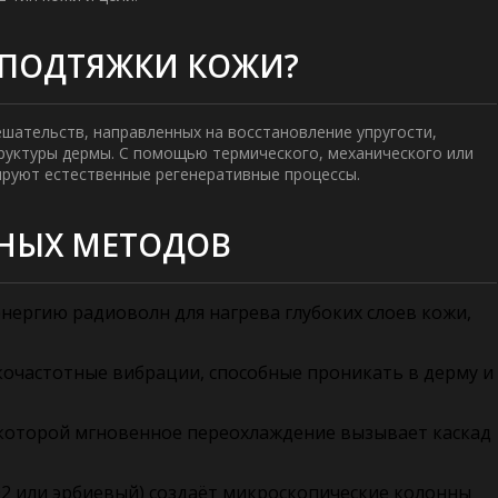
 ПОДТЯЖКИ КОЖИ?
ешательств, направленных на восстановление упругости,
руктуры дермы. С помощью термического, механического или
ируют естественные регенеративные процессы.
ВНЫХ МЕТОДОВ
нергию радиоволн для нагрева глубоких слоев кожи,
очастотные вибрации, способные проникать в дерму и
 которой мгновенное переохлаждение вызывает каскад
 или эрбиевый) создаёт микроскопические колонны