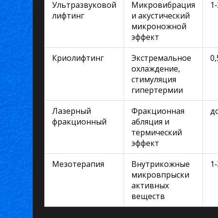
Ультразвуковой
Микровибрация
1
лифтинг
и акустический
микроножной
эффект
Криолифтинг
Экстремальное
0
охлаждение,
стимуляция
гипертермии
Лазерный
Фракционная
д
фракционный
абляция и
термический
эффект
Мезотерапия
Внутрикожные
1
микровпрыски
активных
веществ