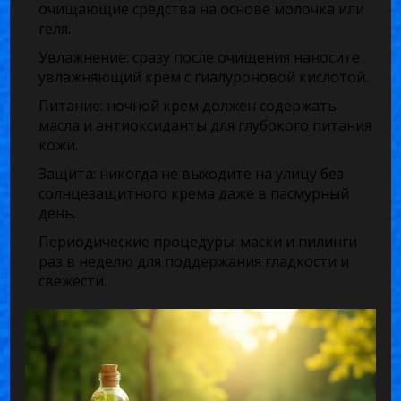
очищающие средства на основе молочка или
геля.
Увлажнение: сразу после очищения наносите
увлажняющий крем с гиалуроновой кислотой.
Питание: ночной крем должен содержать
масла и антиоксиданты для глубокого питания
кожи.
Защита: никогда не выходите на улицу без
солнцезащитного крема даже в пасмурный
день.
Периодические процедуры: маски и пилинги
раз в неделю для поддержания гладкости и
свежести.