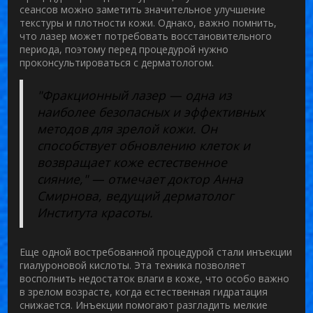
сеансов можно заметить значительное улучшение
текстуры и плотности кожи. Однако, важно помнить,
что лазер может потребовать восстановительного
периода, поэтому перед процедурой нужно
проконсультироваться с дерматологом.
"Фракционный лазер — одна из
наиболее безопасных и эффективных
методов для зрелой кожи. Он
способствует обновлению клеток и
возвращает коже естественное
сияние," — отмечает доктор Анна
Смирнова, ведущий дерматолог
Института красоты.
Еще одной востребованной процедурой стали инъекции
гиалуроновой кислоты
. Эта техника позволяет
восполнить недостаток влаги в коже, что особо важно
в зрелом возрасте, когда естественная гидратация
снижается. Инъекции помогают разгладить мелкие