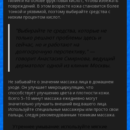
пилинги на основе фруктовых кислот, чтобы избежать
повреждений. В этом возрасте кожа становится более
тонкой и уязвимой, поэтому выбирайте средства с
низким процентом кислот.
"Выбирайте те средства, которые не
только решают проблемы здесь и
сейчас, но и работают на
долгосрочную перспективу," —
говорит Анастасия Смирнова, ведущий
дерматолог одной из клиник Москвы.
Не забывайте о значении массажа лица в домашнем
уходе. Он улучшает микроциркуляцию, что
способствует улучшению цвета и плотности кожи.
Всего 5–10 минут массажа ежедневно могут
значительно улучшить внешний вид вашего лица.
Используйте специальные массажеры или просто свои
пальцы, следуя рекомендованным техникам массажа.
Утреннее умывание: используйте мягкие