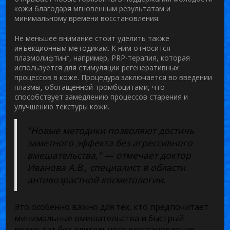
кожи благодаря мгновенным результатам и
минимальному времени восстановления.
Не меньшее внимание стоит уделить также
инъекционным методикам. К ним относится
плазмолифтинг, например, PRP-терапия, которая
используется для стимуляции регенеративных
процессов в коже. Процедура заключается во введении
плазмы, обогащенной тромбоцитами, что
способствует замедлению процессов старения и
улучшению текстуры кожи.
"Новые методики позволяют достичь
заметного эффекта без агрессивного
вмешательства," — отмечает доктор
Иванова А.В., специалист в области
антивозрастной косметологии.
Это особенно важно для тех, кто предпочитает
минимальные вмешательства и быстрый
результат без длительного восстановления.