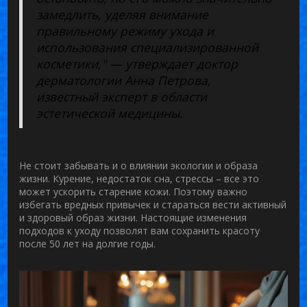
замедлить, уделяя внимание
правильному режиму ухода и
использования специализированной
косметики," — утверждает доктор
дерматологии Анна Петрова,
известный эксперт в области
эстетической медицины.
Не стоит забывать и о влиянии экологии и образа
жизни. Курение, недостаток сна, стрессы – все это
может ускорить старение кожи. Поэтому важно
избегать вредных привычек и стараться вести активный
и здоровый образ жизни. Настоящие изменения
подходов к уходу позволят вам сохранить
красоту
после 50
лет на долгие годы.