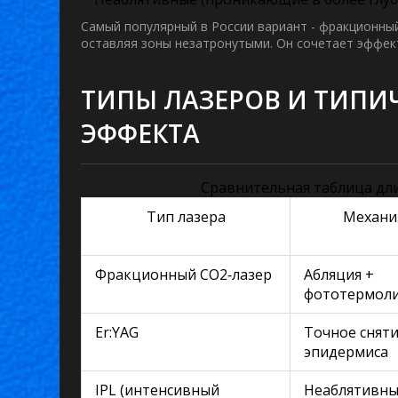
Самый популярный в России вариант -
фракционный
оставляя зоны незатронутыми
. Он сочетает эффе
ТИПЫ ЛАЗЕРОВ И ТИПИ
ЭФФЕКТА
Сравнительная таблица дл
Тип лазера
Механи
Фракционный CO2‑лазер
Абляция +
фототермол
Er:YAG
Точное снят
эпидермиса
IPL (интенсивный
Неаблятивн