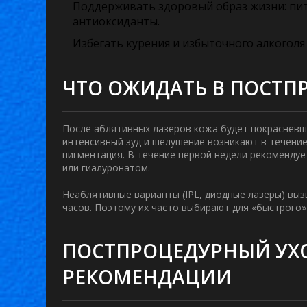
Поддерживать здоровый образ жизни: пит
антиоксиданты.
Избегать курения и избыточного алкоголя
ЧТО ОЖИДАТЬ В ПОСТП
После аблятивных лазеров кожа будет покрасневш
интенсивный зуд и шелушение возникают в течение
пигментация. В течение первой недели рекоменду
или гиалуронатом.
Неаблятивные варианты (IPL, диодные лазеры) выз
часов. Поэтому их часто выбирают для «быстрого
ПОСТПРОЦЕДУРНЫЙ УХО
РЕКОМЕНДАЦИИ