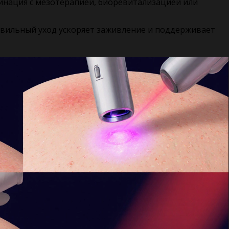
нация с мезотерапией, биоревитализацией или
вильный уход ускоряет заживление и поддерживает