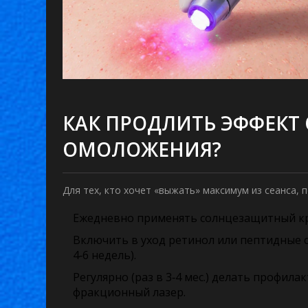
КАК ПРОДЛИТЬ ЭФФЕКТ
ОМОЛОЖЕНИЯ?
Для тех, кто хочет «выжать» максимум из сеанса, 
Ежедневно применять солнцезащитный крем
Включить в уход ретинол или пептидные 
4‑6 недель).
Регулярно (раз в 3‑4 мес.) делать профи
фракционный лазер.