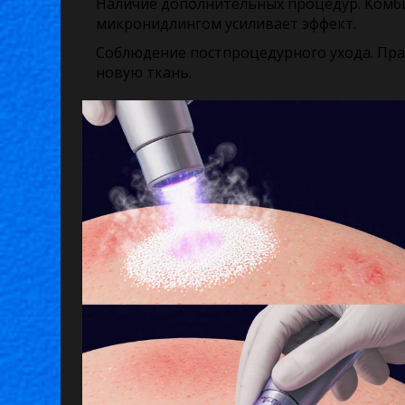
Наличие дополнительных процедур.
Комби
микронидлингом усиливает эффект.
Соблюдение постпроцедурного ухода.
Пра
новую ткань.