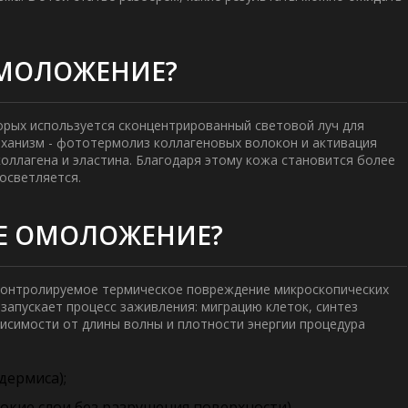
ОМОЛОЖЕНИЕ?
торых используется сконцентрированный световой луч для
еханизм -
фототермолиз коллагеновых волокон и активация
оллагена и эластина
. Благодаря этому кожа становится более
осветляется.
ОЕ ОМОЛОЖЕНИЕ?
 контролируемое термическое повреждение микроскопических
запускает процесс заживления: миграцию клеток, синтез
висимости от длины волны и плотности энергии процедура
дермиса);
кие слои без разрушения поверхности).