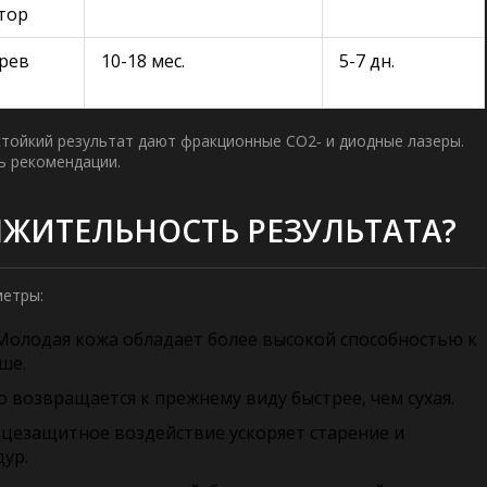
тор
грев
10-18 мес.
5-7 дн.
стойкий результат дают фракционные CO2‑ и диодные лазеры.
ь рекомендации.
ЛЖИТЕЛЬНОСТЬ РЕЗУЛЬТАТА?
метры:
олодая кожа обладает более высокой способностью к
ше.
 возвращается к прежнему виду быстрее, чем сухая.
цезащитное воздействие ускоряет старение и
дур.