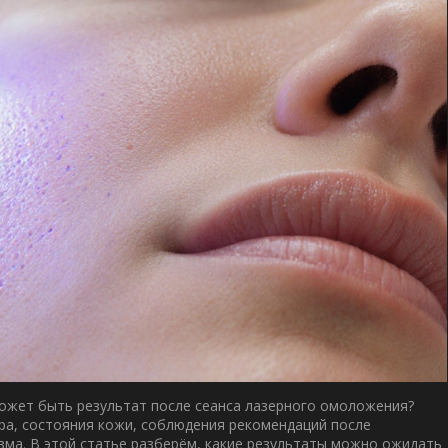
ожет быть результат после сеанса
лазерного омоложения
?
ра, состояния кожи, соблюдения рекомендаций после
зма. В этой статье разберём, какие результаты можно ожидать