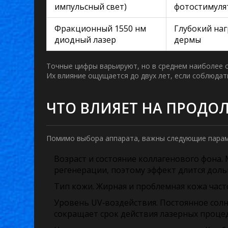
импульсный свет)
фотостимуля
Фракционный 1550 нм
Глубокий на
диодный лазер
дермы
Точные цифры варьируют, но в среднем наиболее 
Их влияние ощущается до двух лет, если соблюдат
ЧТО ВЛИЯЕТ НА ПРОДО
Помимо выбора аппарата, важны следующие пара
Возраст и состояние коллагенового фона.
М
регенерации, поэтому эффект длится доль
Тип кожи.
Жирная и проблемная кожа часто
Уровень UV‑воздействия.
Постоянное солн
сокращает срок действия лазерных проце