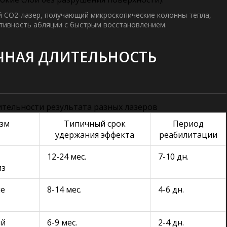
 CO2‑лазер
,
получающий микроскопические колонны тепла,
ктивность абляции с быстрым восстановлением.
ЧНАЯ ДЛИТЕЛЬНОСТЬ
ительности результата разных лазеров
зм
Типичный срок
Период
удержания эффекта
реабилитации
12-24 мес.
7-10 дн.
из
ие
8-14 мес.
4-6 дн.
ый
6-9 мес.
2-4 дн.