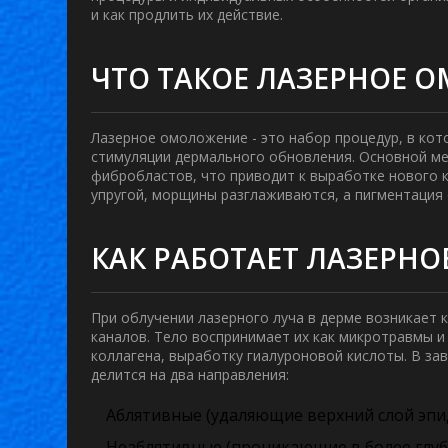
и как продлить их действие.
ЧТО ТАКОЕ ЛАЗЕРНОЕ 
Лазерное омоложение
- это набор процедур, в ко
стимуляции дермального обновления. Основной м
фибробластов, что приводит к выработке нового к
упругой, морщины разглаживаются, а пигментация 
КАК РАБОТАЕТ ЛАЗЕРН
При облучении лазерного луча в дерме возникает
каналов. Тело воспринимает их как микротравмы и 
коллагена, выработку гиалуроновой кислоты. В за
делится на два направления:
Аблятивные (удаляющие верхний слой эпи
Неаблятивные (проникающие в более глубо