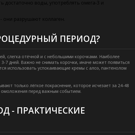
ь достаточно воды, употреблять омега‑3 и
 - они разрушают коллаген.
РОЦЕДУРНЫЙ ПЕРИОД?
ей, слегка отёчной и с небольшими корочками. Наиболее
 3‑7 дней. Важно не снимать корочки, иначе может появиться
ется использовать успокаивающие кремы с алоэ, пантенолом
ывают только лёгкое покраснение, которое исчезает за 24‑48
» омоложения перед важным событием.
Д - ПРАКТИЧЕСКИЕ