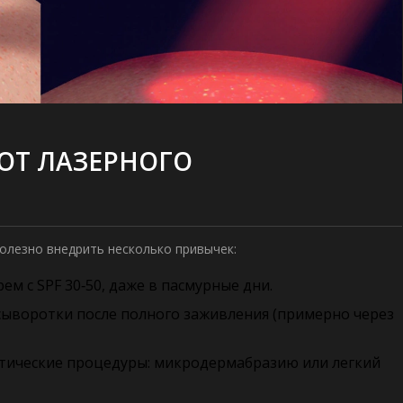
 ОТ ЛАЗЕРНОГО
полезно внедрить несколько привычек:
 с SPF 30‑50, даже в пасмурные дни.
сыворотки после полного заживления (примерно через
лактические процедуры: микродермабразию или легкий