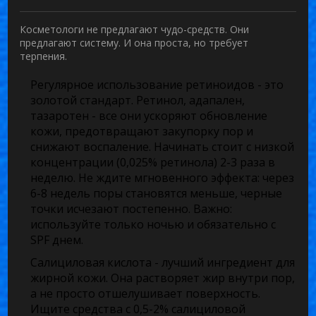
Косметологи не предлагают чудо-средств. Они
предлагают систему. И она проста, но требует
терпения.
Регулярное использование ретиноидов
- это
золотой стандарт. Ретинол, адапален,
тазаротен - все они ускоряют обновление
кожи, предотвращают закупорку пор и
снижают воспаление. Начинать стоит с низкой
концентрации (0,025% ретинола) 2-3 раза в
неделю. Не ждите мгновенного эффекта: через
6-8 недель поры становятся меньше, черные
точки исчезают постепенно. Важно:
используйте только ночью и обязательно с
SPF днем.
Салициловая кислота
- лучший ингредиент для
жирной кожи. Она растворяет жир внутри пор,
а не просто отшелушивает поверхность.
Ищите средства с 0,5-2% салициловой