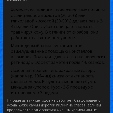
Химические пилинги
- поверхностные пилинги
с салициловой кислотой (20-30%) или
гликолевой кислотой (30-50%) делают раз в 2-
4 недели. Они глубоко очищают поры, не
травмируя кожу. В отличие от скрабов, они
работают на клеточном уровне.
Микродермабразия
- механическое
отшелушивание с помощью кристаллов
алюминия. Подходит для тех, кто не переносит
ретиноиды. Эффект заметен после 4-6 сеансов.
Лазерная терапия
- инфракрасные лазеры
(например, 1064 нм) снижают активность
сальных желез. Результат: меньше себума,
меньше закупорок. Курс - 3-5 процедур с
интервалом в 3 недели.
Ни один из этих методов не работает без домашнего
ухода. Даже самый дорогой пилинг не спасет, если вы
продолжаете пользоваться жирным кремом или не