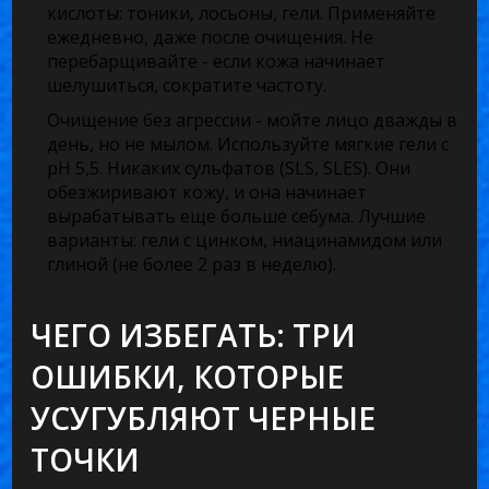
кислоты: тоники, лосьоны, гели. Применяйте
ежедневно, даже после очищения. Не
перебарщивайте - если кожа начинает
шелушиться, сократите частоту.
Очищение без агрессии
- мойте лицо дважды в
день, но не мылом. Используйте мягкие гели с
pH 5,5. Никаких сульфатов (SLS, SLES). Они
обезжиривают кожу, и она начинает
вырабатывать еще больше себума. Лучшие
варианты: гели с цинком, ниацинамидом или
глиной (не более 2 раз в неделю).
ЧЕГО ИЗБЕГАТЬ: ТРИ
ОШИБКИ, КОТОРЫЕ
УСУГУБЛЯЮТ ЧЕРНЫЕ
ТОЧКИ