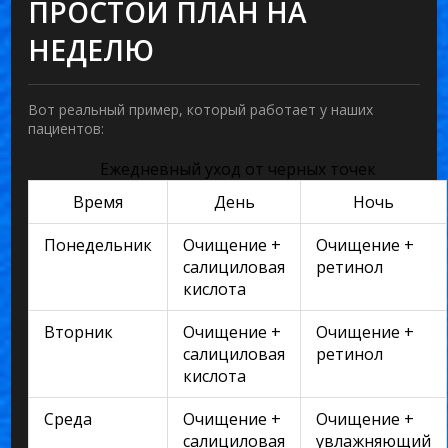
ПРОСТОЙ ПЛАН НА
НЕДЕЛЮ
Вот реальный пример, который работает у наших
пациентов:
Ежедневный уход от черных точек
Время
День
Ночь
Понедельник
Очищение +
Очищение +
салициловая
ретинол
кислота
Вторник
Очищение +
Очищение +
салициловая
ретинол
кислота
Среда
Очищение +
Очищение +
салициловая
увлажняющий