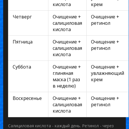
кислота
крем
Четверг
Очищение +
Очищение +
салициловая
ретинол
кислота
Пятница
Очищение +
Очищение +
салициловая
ретинол
кислота
Суббота
Очищение +
Очищение +
глиняная
увлажняющий
маска (1 раз
крем
в неделю)
Воскресенье
Очищение +
Очищение +
салициловая
ретинол
кислота
Салициловая кислота - каждый день. Ретинол - через