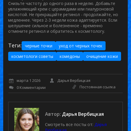
Снизьте частоту до одного раза в неделю. Добавьте
увлажняющий крем с церамидами или гиалуроновой
кислотой. Не прекращайте ретинол - продолжайте, но
медленнее. Через 2-3 недели кожа адаптируется. Если
шелушение сильное и болезненное - временно
отмените ретинол и обратитесь к косметологу.
Теги:
черные точки
уход от черных точек
косметологи советы
комедоны
очищение кожи
марта 1 2026
Дарья Вербицкая
Постоянная ссылка
0 Комментарии
Автор:
Дарья Вербицкая
Смотреть все посты от:
Дарья
Вербицкая