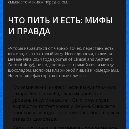
смываете макияж перед сном.
ЧТО ПИТЬ И ЕСТЬ: МИФЫ
И ПРАВДА
«Чтобы избавиться от черных точек, перестань есть
шоколад» - это старый миф. Исследования, включая
метаанализ 2024 года (Journal of Clinical and Aesthetic
Dermatology), не подтверждают прямой связи между
шоколадом, молоком или жирной пищей и комедонами.
Но есть два фактора, которые влияют:
Гликемический индекс
- если вы едите много
сахара, белого хлеба, сладких напитков -
уровень инсулина растет. Он стимулирует
выработку тестостерона и себума. Снижайте
простые углеводы - это помогает больше, чем
отказ от шоколада.
Дефицит цинка и витамина А
- при дефиците