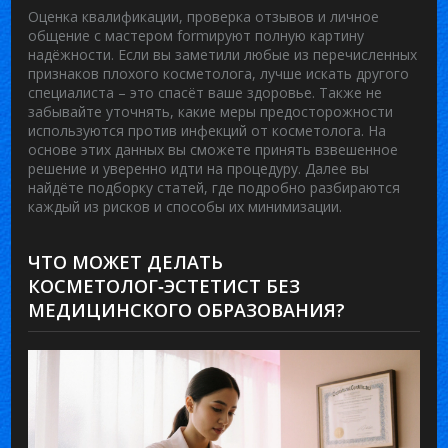
Оценка квалификации, проверка отзывов и личное
общение с мастером formируют полную картину
надёжности. Если вы заметили любые из перечисленных
признаков плохого косметолога
, лучше искать другого
специалиста – это спасёт ваше здоровье. Также не
забывайте уточнять, какие меры предосторожности
используются против
инфекций от косметолога
. На
основе этих данных вы сможете принять взвешенное
решение и уверенно идти на процедуру. Далее вы
найдёте подборку статей, где подробно разбираются
каждый из рисков и способы их минимизации.
ЧТО МОЖЕТ ДЕЛАТЬ
КОСМЕТОЛОГ‑ЭСТЕТИСТ БЕЗ
МЕДИЦИНСКОГО ОБРАЗОВАНИЯ?