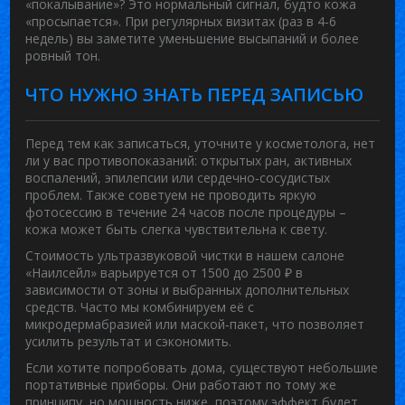
«покалывание»? Это нормальный сигнал, будто кожа
«просыпается». При регулярных визитах (раз в 4‑6
недель) вы заметите уменьшение высыпаний и более
ровный тон.
ЧТО НУЖНО ЗНАТЬ ПЕРЕД ЗАПИСЬЮ
Перед тем как записаться, уточните у косметолога, нет
ли у вас противопоказаний: открытых ран, активных
воспалений, эпилепсии или сердечно‑сосудистых
проблем. Также советуем не проводить яркую
фотосессию в течение 24 часов после процедуры –
кожа может быть слегка чувствительна к свету.
Стоимость ультразвуковой чистки в нашем салоне
«Наилсейл» варьируется от 1500 до 2500 ₽ в
зависимости от зоны и выбранных дополнительных
средств. Часто мы комбинируем её с
микродермабразией или маской‑пакет, что позволяет
усилить результат и сэкономить.
Если хотите попробовать дома, существуют небольшие
портативные приборы. Они работают по тому же
принципу, но мощность ниже, поэтому эффект будет