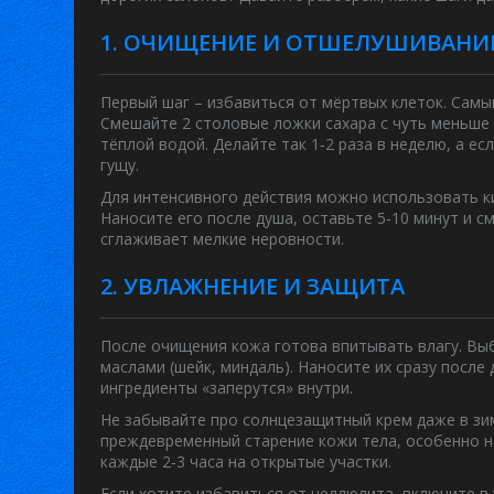
1. ОЧИЩЕНИЕ И ОТШЕЛУШИВАНИ
Первый шаг – избавиться от мёртвых клеток. Самый
Смешайте 2 столовые ложки сахара с чуть меньше 
тёплой водой. Делайте так 1‑2 раза в неделю, а е
гущу.
Для интенсивного действия можно использовать к
Наносите его после душа, оставьте 5‑10 минут и с
сглаживает мелкие неровности.
2. УВЛАЖНЕНИЕ И ЗАЩИТА
После очищения кожа готова впитывать влагу. Вы
маслами (шейк, миндаль). Наносите их сразу после
ингредиенты «заперутся» внутри.
Не забывайте про солнцезащитный крем даже в зи
преждевременный старение кожи тела, особенно на 
каждые 2‑3 часа на открытые участки.
Если хотите избавиться от целлюлита, включите в