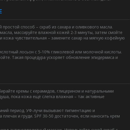
Е
 простой способ – скраб из сахара и оливкового масла.
масла, массируйте влажной кожей 2‑3 минуты, затем смойте
сли кожа чувствительная – замените сахар на мягкую кофейную
ислотный лосьон с 5‑10% гликолевой или молочной кислоты.
мойте. Такая процедура ускоряет обновление эпидермиса и
бирайте кремы с керамидов, глицерином и натуральными
 душа, пока кожа ещё слегка влажная – так активные
мний период. УФ‑лучи вызывают пигментацию и
плечах и груди. SPF 30‑50 достаточен, если наносить крем
 уход антицеллюлитный массаж. Используйте сухой скраб с