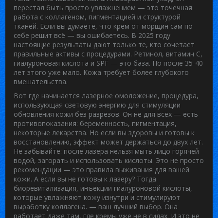
перестал быть просто увлажнением — это точечная
работа с коллагеном, пигментацией и структурой
тканей.
Если вы думаете, что крем от морщин сам по
себе решит всё — вы ошибаетесь. В 2025 году
настоящие результаты дают только те, кто сочетает
правильные активы с процедурами. Ретинол, витамин С,
гиалуроновая кислота и SPF — это база. Но после 35-40
лет этого уже мало. Кожа требует более глубокого
вмешательства.
Вот где начинается
лазерное омоложение
,
процедура,
использующая световую энергию для стимуляции
обновления кожи без разрезов
.
Он не для всех — есть
противопоказания: беременность, пигментация,
некоторые лекарства. Но если вы здоровы и готовы к
восстановлению, эффект может держаться до двух лет.
Не забывайте: после лазера нельзя мыть лицо горячей
водой, загорать и использовать кислоты. Это не просто
рекомендации — это правила выживания для вашей
кожи. А если вы не готовы к лазеру? Тогда
биоревитализация
,
инъекции гиалуроновой кислоты,
которые увлажняют кожу изнутри и стимулируют
выработку коллагена
.
— ваш лучший выбор. Она
работает даже там, где кремы уже не в силах. И это не