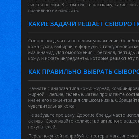
липкой пленки. В этом тексте расскажу, какие ти
правильно её наносить.
КАКИЕ ЗАДАЧИ РЕШАЕТ СЫВОРОТ
Сыворотки делятся по целям: увлажнение, борьба 
кожа сухая, выбирайте формулы с гиалуроновой ки
ниацинамид. Для омоложения – ретинол, пептиды, 
кожу, и искать ингредиенты, которые решают эту 
КАК ПРАВИЛЬНО ВЫБРАТЬ СЫВОР
Начните с анализа типа кожи: жирная, комбинирова
жирной – лёгкие, гелевые. Затем прочитайте соста
иначе его концентрация слишком низка. Обращайте
чувствительная кожа.
Не забудьте про цену. Дорогие бренды часто испо
активы. Сравнивайте количество активного вещест
покупателей.
Перед покупкой попробуйте тестер в магазине или