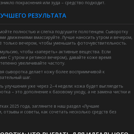
озникло покраснения или зуда – средство подходит.
ЛУЧШЕГО РЕЗУЛЬТАТА
смойте полностью и слегка подсушите полотенцем. Сыворотку
кими движениями вмассируйте. Лучше наносить утром и вечером,
её только вечером, чтобы уменьшить фоточувствительность.
мульсию, чтобы «запереть» активные вещества. Если
мин C утром и ретинол вечером), давайте коже время
степенно увеличивайте частоту.
ная сыворотка делает кожу более восприимчивой к
язательный шаг.
ь улучшения уже через 2–4 недели: кожа будет выгляnдеть
отка – это дополнение к базовому уходу, а не замена чистки и
ках 2025 года, загляните в наш раздел «Лучшие
, отзывы и советы, как сочетать несколько средств без