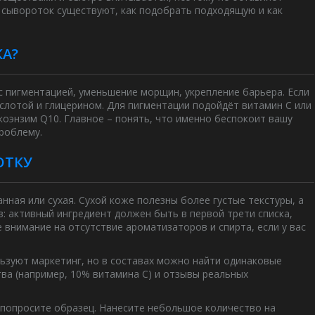
пы сывороток существуют, как подобрать подходящую и как
КА?
с пигментацией, уменьшение морщин, укрепление барьера. Если
слотой и глицерином. Для пигментации подойдёт витамин C или
коэнзим Q10. Главное – понять, что именно беспокоит вашу
проблему.
ОТКУ
нная или сухая. Сухой коже полезны более густые текстуры, а
в: активный ингредиент должен быть в первой трети списка,
 внимание на отсутствие ароматизаторов и спирта, если у вас
льзуют маркетинг, но в составах можно найти одинаковые
ва (например, 10% витамина C) и отзывы реальных
 попросите образец. Нанесите небольшое количество на