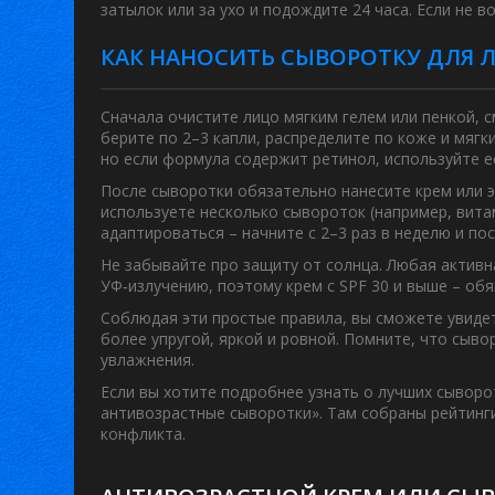
затылок или за ухо и подождите 24 часа. Если не в
КАК НАНОСИТЬ СЫВОРОТКУ ДЛЯ 
Сначала очистите лицо мягким гелем или пенкой, 
берите по 2–3 капли, распределите по коже и мяг
но если формула содержит ретинол, используйте 
После сыворотки обязательно нанесите крем или э
используете несколько сывороток (например, вита
адаптироваться – начните с 2–3 раз в неделю и по
Не забывайте про защиту от солнца. Любая актив
УФ‑излучению, поэтому крем с SPF 30 и выше – об
Соблюдая эти простые правила, вы сможете увидет
более упругой, яркой и ровной. Помните, что сывор
увлажнения.
Если вы хотите подробнее узнать о лучших сыворот
антивозрастные сыворотки». Там собраны рейтинги
конфликта.