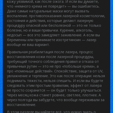
кожу уязвимой, как после ожога. И если вы думаете,
что «немного крема не повредит» — вы ошибаетесь.
Даже самые натуральные маски могут вызвать
воспаление.
противопоказания лазерной косметологии
,
состояния и действия, которые делают лазерную
процедуру опасной или бесполезной
— это не только
болезни, но и ваши привычки. Курение, алкоголь,
недосып — все это замедляет заживление. А если вы
беременны или принимаете изотретиноин — лазер
вообще не ваш вариант.
Правильная
реабилитация после лазера
,
процесс
восстановления кожи после лазерной процедуры,
требующий точного соблюдения правил и отказа от
привычных рутин
— это не про «побольше крема», а
про «поменьше действий». Спокойствие, защита от UV,
увлажнение и терпение. Это как после операции: нельзя
поднимать тяжести, нельзя спешить. И если вы будете
следовать этим простым правилам, эффект от лазера
не просто сохранится — он будет только улучшаться.
Через месяц кожа станет ровнее, светлее, плотнее. А
через полгода вы забудете, что вообще переживали за
восстановление.
В этом разделе вы найдете всё, что нужно знать о