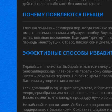
действительно работают без лишних хлопот.
ПОЧЕМУ ПОЯВЛЯЮТСЯ ПРЫЩИ
Главная причина – закупорка пор. Когда сальные
омертвевшими клетками и образует пробку. Внут
acnes
, вызывая воспаление. Еще один “триггер” – 
периоды менструаций. Стресс, плохой сон и диета,
ЭФФЕКТИВНЫЕ СПОСОБЫ ИЗБАВИ
Первый шаг – очистка. Выбирайте гель или пенку 
бензоилпероксида. Главное – не тереть кожу слиш
Затем – локальная терапия. Наносите крем с азел
бактерии и ускоряет заживление.
Если домашний уход не даёт результата, обратите
микродермабразии или лазерного лечения постакн
Важно помнить, что каждую процедуру нужно согл
Не забывайте про питание. Добавьте в рацион ово
поддерживают барьер кожи. Сократите сладкое и 