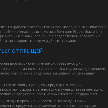
 железы вырабатывают слишком много масла, оно смешивается с
ри пробки начинают размножаться бактерии
Propionibacterium
гормональные скачки, особенно в подростковом возрасте и в
 богатая сахаром, только усугубляют ситуацию.
ТЬСЯ ОТ ПРЫЩЕЙ
с салициловой кислотой или низкой концентрацией
ком сильно, а мягко массировать пятна круговыми движениями.
аиновой кислотой на отдельные высыпания; он уменьшает
сь к косметологу. Процедуры вроде фототерапии,
е помогают ускорить регенерацию и уменьшить пигментацию.
асовать с профессионалом, чтобы избежать раздражения.
щи, ягоды и орехи – они богаты антиоксидантами и
молочные продукты, если замечаете, что они провоцируют