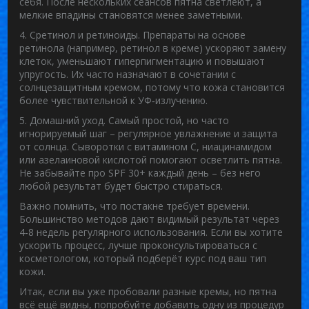
себя. После нескольких сеансов пятна светлеют, а
мелкие впадины становятся менее заметными.
4. Сретинол и ретиноиды.
Препараты на основе
ретинола (например, ретинол в креме) ускоряют замену
клеток, уменьшают гиперпигментацию и повышают
упругость. Их часто назначают в сочетании с
солнцезащитным кремом, потому что кожа становится
более чувствительной к УФ‑излучению.
5. Домашний уход.
Самый простой, но часто
игнорируемый шаг – регулярное увлажнение и защита
от солнца. Сыворотки с витамином С, ниацинамидом
или азелаиновой кислотой помогают осветлить пятна.
Не забывайте про SPF 30+ каждый день – без него
любой результат будет быстро стираться.
Важно помнить, что постакне требует времени.
Большинство методов дают видимый результат через
4‑8 недель регулярного использования. Если вы хотите
ускорить процесс, лучше проконсультироваться с
косметологом, который подберёт курс под ваш тип
кожи.
Итак, если вы уже пробовали разные кремы, но пятна
всё ещё видны, попробуйте добавить одну из процедур