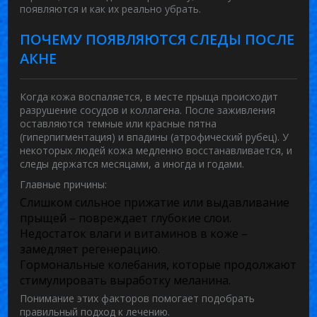
появляются и как их реально убрать.
ПОЧЕМУ ПОЯВЛЯЮТСЯ СЛЕДЫ ПОСЛЕ
АКНЕ
Когда кожа воспаляется, в месте прыща происходит
разрушение сосудов и коллагена. После заживления
оставляются темные или красные пятна
(гиперпигментация) и впадины (атрофический рубец). У
некоторых людей кожа медленно восстанавливается, и
следы держатся месяцами, а иногда и годами.
Главные причины:
Слишком сильное прижатие или выдавливание
прыщей – повреждает глубокие слои.
Недостаток влаги и витаминов в коже –
замедляет регенерацию.
Гормональные колебания, которые продолжают
стимулировать выработку меланина.
Понимание этих факторов помогает подобрать
правильный подход к лечению.