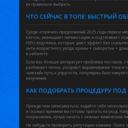
их правильно выбрать.
ЧТО СЕЙЧАС В ТОПЕ: БЫСТРЫЙ ОБ
Среди «горячих» предложений 2025 года первое м
клеток, уменьшает пигментацию и подтягивает ко
HIFU‑подтяжка, которые дают эффект без скальпе
анти‑возрастного ухода: кремы + сыворотки + до
в кабинете.
Если вас больше интересует проблема постакне, с
разбивают пятна, ускоряют выравнивание тона и ч
«мягкий» путь к упругости, популярны биостимуля
излучения.
КАК ПОДОБРАТЬ ПРОЦЕДУРУ ПОД 
Прежде чем записываться, задайте себе несколько 
и сколько времени вы готовы тратить на уход. Нап
покраснения, лучше начать с нежных химических пи
Не забудьте проверить репутацию клиники. Поиск 