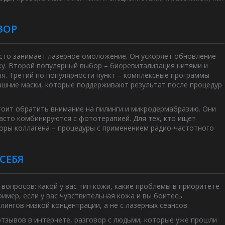
ЗОР
есто занимает лазерное омоложение. Он ускоряет обновление
жу. Второй популярный выбор – биоревитализация нитями и
ля. Третий по популярности пункт – комплексные программы
машние маски, которые поддерживают результат после процедур
тоит обратить внимание на пилинги и микродермабразию. Они
асто комбинируются с фототерапией. Для тех, кто ищет
торы коллагена – процедуры с применением радио‑частотного
СЕБЯ
вопросов: какой у вас тип кожи, какие проблемы в приоритете
ример, если у вас чувствительная кожа и вы боитесь
лингов низкой концентрации, а не с лазерных сеансов.
отзывов в интернете, разговор с людьми, которые уже прошли