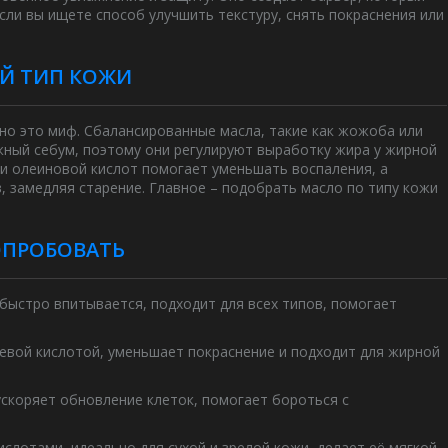
Если вы ищете способ улучшить текстуру, снять покраснения или
Й ТИП КОЖИ
 но это миф. Сбалансированные масла, такие как жожоба или
жный себум, поэтому они регулируют выработку жира у жирной
 и олеиновой кислот помогает уменьшать воспаления, а
 замедляя старение. Главное – подобрать масло по типу кожи
ОПРОБОВАТЬ
быстро впитывается, подходит для всех типов, помогает
евой кислотой, уменьшает покраснение и подходит для жирной
ускоряет обновление клеток, помогает бороться с
лотами, идеально для сухой и зрелой кожи, делает её мягкой