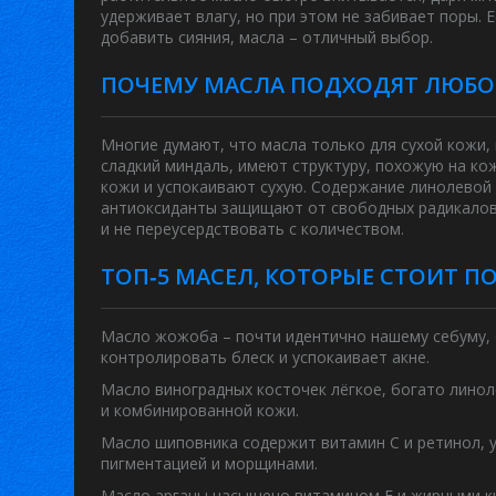
удерживает влагу, но при этом не забивает поры. 
добавить сияния, масла – отличный выбор.
ПОЧЕМУ МАСЛА ПОДХОДЯТ ЛЮБО
Многие думают, что масла только для сухой кожи,
сладкий миндаль, имеют структуру, похожую на ко
кожи и успокаивают сухую. Содержание линолевой
антиоксиданты защищают от свободных радикалов,
и не переусердствовать с количеством.
ТОП‑5 МАСЕЛ, КОТОРЫЕ СТОИТ П
Масло жожоба
– почти идентично нашему себуму, 
контролировать блеск и успокаивает акне.
Масло виноградных косточек
лёгкое, богато линол
и комбинированной кожи.
Масло шиповника
содержит витамин С и ретинол, 
пигментацией и морщинами.
Масло арганы
насыщено витамином Е и жирными кис