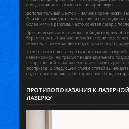
иногда полностью изменить тип процедуры.
Дополнительный фактор – наличие хронических заб
Они могут замедлять заживление и провоцировать 
более мягкие режимы, часто сочетая лазер с пос
Практический совет: всегда сообщайте врачу обо в
беременность. Наличие полной истории позволяет
сеансов, а также заранее подготовить постпроцед
Итог: относительные противопоказания лазерной т
невозможной, но требуют индивидуального подход
лекарственной терапии позволяет снизить риск о
сюрпризов. В следующем списке статей вы найдёт
подготовке и реальные истории пациентов, которы
ПРОТИВОПОКАЗАНИЯ К ЛАЗЕРНОЙ
ЛАЗЕРКУ