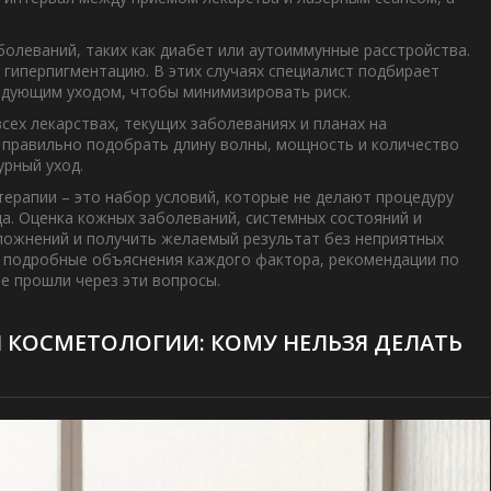
олеваний, таких как диабет или аутоиммунные расстройства.
гиперпигментацию. В этих случаях специалист подбирает
ледующим уходом, чтобы минимизировать риск.
сех лекарствах, текущих заболеваниях и планах на
 правильно подобрать длину волны, мощность и количество
урный уход.
ерапии – это набор условий, которые не делают процедуру
а. Оценка кожных заболеваний, системных состояний и
сложнений и получить желаемый результат без неприятных
е подробные объяснения каждого фактора, рекомендации по
е прошли через эти вопросы.
 КОСМЕТОЛОГИИ: КОМУ НЕЛЬЗЯ ДЕЛАТЬ