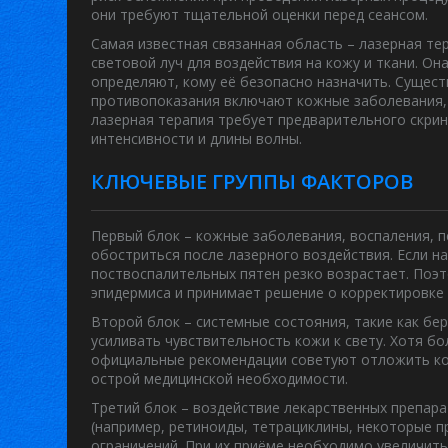
они требуют тщательной оценки перед сеансом.
Самая известная связанная область –
лазерная те
световой луч для воздействия на кожу и ткани
. Он
определяют, кому её безопасно назначить. Сущес
противопоказания
включают
кожные заболевания, 
лазерная терапия
требует
предварительного скрин
интенсивности и длины волны.
КЛЮЧЕВЫЕ ГРУППЫ ФАКТОРОВ
Первый блок –
кожные заболевания
,
воспаления, п
обостриться после лазерного воздействия
. Если 
поствоспалительных пятен резко возрастает. Поэ
эпидермиса и принимает решение о корректировке
Второй блок – системные состояния, такие как
бе
усиливать чувствительность кожи к свету
. Хотя б
официальные рекомендации советуют отложить кос
острой медицинской необходимости.
Третий блок – воздействие лекарственных препар
(например, ретиноиды, тетрациклины, некоторые п
ограничений. При их приёме необходимо увеличить