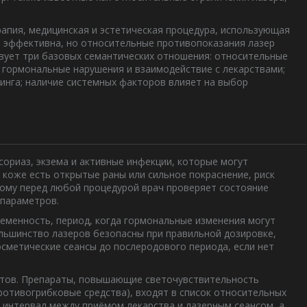
рапия
,
медицинская и эстетическая процедура, использующая
а эффективна, но
относительные противопоказания лазер
твует три базовых семантических отношения: относительные
гормональные нарушения и взаимодействие с лекарствами;
инга; наличие системных факторов
влияет
на выбор
сориаз, экзема и активные инфекции, которые могут
на коже есть открытые раны или сильное покраснение, риск
тому перед любой процедурой врач проверяет состояние
 параметров.
ременность
,
период, когда гормональные изменения могут
ольшинство лазеров безопасны при правильной дозировке,
метические сеансы до послеродового периода, если нет
атов. Препараты, повышающие светочувствительность
ротивогрибковые средства), входят в список относительных
 интервал между приёмом лекарства и лазерным сеансом, а