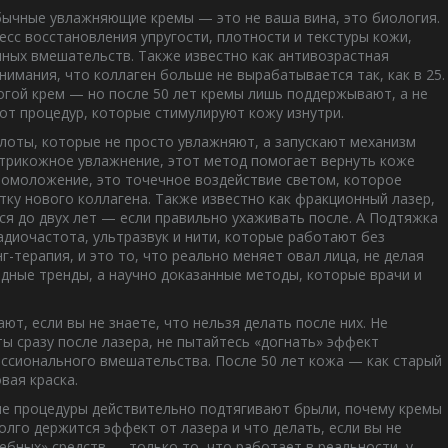
обычные увлажняющие кремы — это не ваша вина, это биология.
есс восстановления упругости, плотности и текстуры кожи,
енных вмешательств
. Также известно как
антивозрастная
понимания, что коллаген больше не вырабатывается так, как в 25.
огой крем — но после 50 лет кремы лишь поддержывают, а не
от процедур, которые стимулируют кожу изнутри.
лоты, которые не просто увлажняют, а запускают механизм
трикожное увлажнение
, этот метод помогает вернуть коже
 омоложение
,
это точечное воздействие светом, которое
тку нового коллагена
. Также известно как
фракционный лазер
,
ся до двух лет — если правильно ухаживать после.
А
Подтяжка
радиочастота, ультразвук и нити, которые работают без
нг-терапия
, и это то, что реально меняет овал лица, не делая
дные тренды, а научно доказанные методы, которые врачи и
т, если вы не знаете, что нельзя делать после них. Не
ты сразу после лазера, не пытайтесь «догнать» эффект
ссионального вмешательства. После 50 лет кожа — как старый
вая краска.
кие процедуры действительно подтягивают брыли, почему кремы
долго держится эффект от лазера и что делать, если вы не
ебных» средств — только то, что работает в реальности, у