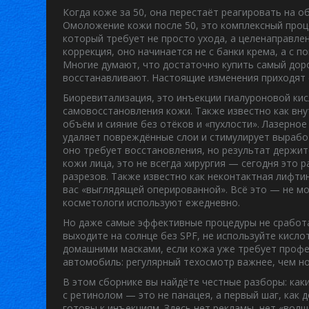
Когда коже за 50, она перестаёт реагировать на 
Омоложение кожи после 50
,
это комплексный проц
который требует не просто ухода, а целенаправл
коррекция
, оно начинается не с банки крема, а с 
Многие думают, что достаточно купить самый дор
восстанавливают. Настоящие изменения приходят 
Биоревитализация
,
это инъекции гиалуроновой кис
самовосстановления кожи
. Также известно как
вну
объём и сияние без отёков и «пухлости».
Лазерное
удаляет повреждённые слои и стимулирует вырабо
оно требует восстановления, но результат держит
кожи лица
,
это не всегда хирургия — сегодня это 
разрезов
. Также известно как
неконтактная лифти
вас «выглядящей оперированной».
Всё это — не мо
косметологи используют ежедневно.
Но даже самые эффективные процедуры не сработаю
выходите на солнце без SPF, не используйте кисло
домашними масками, если кожа уже требует профе
автомобиль: регулярный техосмотр важнее, чем но
В этом сборнике вы найдёте честные разборы: ка
с ретинолом — это не панацея, а первый шаг, как 
готовы к инъекциям. Здесь нет рекламы, нет «волш