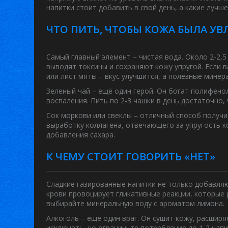
напитки стоит добавить в свой день, а какие лучш
ЧТО ПИТЬ, ЧТОБЫ КОЖА БЫЛА У
Самый главный элемент – чистая вода. Около 2‑2,
выводят токсины и сохраняют кожу упругой. Если 
или лист мяты – вкус улучшится, а полезные минер
Зеленый чай – ещё один герой. Он богат полифен
воспаления. Пить по 2‑3 чашки в день достаточно,
Сок моркови или свеклы – отличный способ получи
выработку коллагена, отвечающего за упругость ко
добавления сахара.
К ЧЕМУ СТОИТ ГОВОРИТЬ «НЕТ»
Сладкие газированные напитки не только добавляют
крови провоцирует гликативные реакции, которые 
выбирайте минеральную воду с ароматом лимона.
Алкоголь – ещё один враг. Он сушит кожу, расшир
исключать, но ограничьте потребление до 1‑2 напи