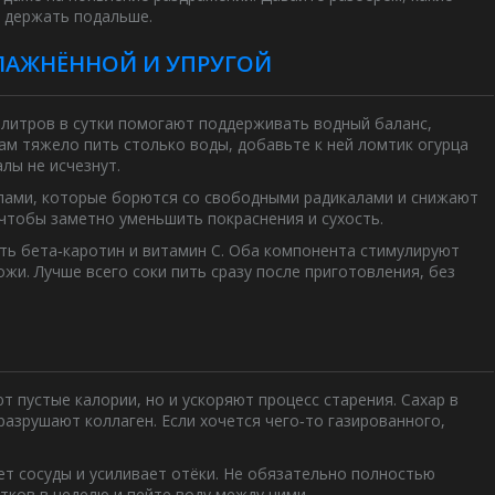
е держать подальше.
ВЛАЖНЁННОЙ И УПРУГОЙ
5 литров в сутки помогают поддерживать водный баланс,
вам тяжело пить столько воды, добавьте к ней ломтик огурца
алы не исчезнут.
олами, которые борются со свободными радикалами и снижают
 чтобы заметно уменьшить покраснения и сухость.
ть бета‑каротин и витамин С. Оба компонента стимулируют
жи. Лучше всего соки пить сразу после приготовления, без
 пустые калории, но и ускоряют процесс старения. Сахар в
разрушают коллаген. Если хочется чего‑то газированного,
яет сосуды и усиливает отёки. Не обязательно полностью
тков в неделю и пейте воду между ними.