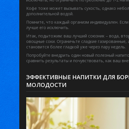
Кофе тоже может вызывать сухость, однако неболь
дополнительной водой.
Помните, что каждый организм индивидуален. Если
лучше его исключить.
Итак, подытожим: ваш лучший союзник – вода, вто
овощные соки. Ограничьте сладкие газированные, 
становится более гладкой уже через пару недель.
Попробуйте внедрить один новый полезный напито
сравнить результаты и почувствовать, как ваш вн
ЭФФЕКТИВНЫЕ НАПИТКИ ДЛЯ БОР
МОЛОДОСТИ