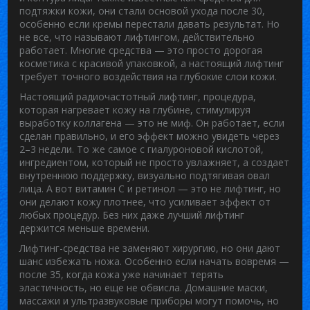
подтяжки кожи
, они стали основой ухода после 30,
особенно если кремы перестали давать результат
. Но
не все, что называют лифтингом, действительно
работает. Многие средства — это просто дорогая
косметика с красивой упаковкой, а настоящий лифтинг
требует точного воздействия на глубокие слои кожи.
Настоящий
радиочастотный лифтинг
,
процедура,
которая нагревает кожу на глубине, стимулируя
выработку коллагена
— это не миф. Он работает, если
сделан правильно, и его эффект можно увидеть через
2–3 недели. То же самое с
гиалуроновой кислотой
,
ингредиентом, который не просто увлажняет, а создает
внутреннюю поддержку, визуально подтягивая овал
лица
. А вот витамин С и ретинол — это не лифтинг, но
они делают кожу плотнее, что усиливает эффект от
любых процедур. Без них даже лучший лифтинг
держится меньше времени.
Лифтинг-средства не заменяют хирургию, но они дают
шанс избежать ножа. Особенно если начать вовремя —
после 35, когда кожа уже начинает терять
эластичность, но еще не обвисла. Домашние маски,
массажи и ультразвуковые приборы могут помочь, но