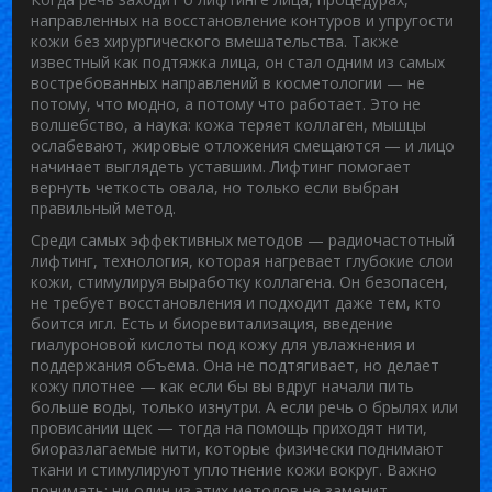
направленных на восстановление контуров и упругости
кожи без хирургического вмешательства
. Также
известный как
подтяжка лица
, он стал одним из самых
востребованных направлений в косметологии — не
потому, что модно, а потому что работает
. Это не
волшебство, а наука: кожа теряет коллаген, мышцы
ослабевают, жировые отложения смещаются — и лицо
начинает выглядеть уставшим. Лифтинг помогает
вернуть четкость овала, но только если выбран
правильный метод.
Среди самых эффективных методов —
радиочастотный
лифтинг
,
технология, которая нагревает глубокие слои
кожи, стимулируя выработку коллагена
. Он безопасен,
не требует восстановления и подходит даже тем, кто
боится игл. Есть и
биоревитализация
,
введение
гиалуроновой кислоты под кожу для увлажнения и
поддержания объема
. Она не подтягивает, но делает
кожу плотнее — как если бы вы вдруг начали пить
больше воды, только изнутри. А если речь о брылях или
провисании щек — тогда на помощь приходят
нити
,
биоразлагаемые нити, которые физически поднимают
ткани и стимулируют уплотнение кожи вокруг
. Важно
понимать: ни один из этих методов не заменит