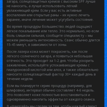
загара, солнцезащитных кремов с высоким SPF лучше
не наносить, а лучше использовать лёгкий
увлажняющий крем. Если у вас есть активные
воспаления или открытые раны – их нужно лечить
заранее, иначе лечение может усугубить состояние.
Во время процедуры большинство людей ощущают
лёгкое покалывание или тепло. Это нормально, но если
боль слишком сильная, сообщите специалисту – мы
можем уменьшить интенсивность. Сеанс обычно длится
15‑45 минут, в зависимости от зоны.
После лазера кожа может покраснеть, как после
лёгкого солнечного загара, и появиться небольшая
отёчность. Это проходит за 1‑2 дня. Чтобы ускорить
заживление, используйте успокаивающие кремы с
гиалуроновой кислотой или алоэ, а также обязательно
наносите солнцезащитный фактор 30+ каждый день в
течение недели.
Если вы планируете серию процедур (например, для
шлифовки), интервал обычно составляет 4‑6 недель.
Это позволяет коже полностью восстановиться и
одновременно накопить эффекты от каждого сеанса.
В «Наилсейл» мы следим за тем, чтобы каждый клиент