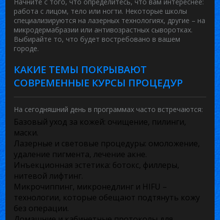
Начните с того, что определитесь, что вам интереснее:
работа с лицом, тело или ногти. Некоторые школы
специализируются на лазерных технологиях, другие – на
микродермабразии или антивозрастных сыворотках.
Выбирайте то, что будет востребовано в вашем
городе.
КАКИЕ ТЕМЫ ПОКРЫВАЮТ
СОВРЕМЕННЫЕ КУРСЫ ПРОЦЕДУР
На сегодняшний день в программах часто встречаются:
Базовый уход за кожей: очищение, пилинги,
маски.
Лазерные и световые процедуры: омоложение,
удаление пигмента, лечение акне.
Инъекционная эстетика: ботокс, филлеры,
нитевой лифтинг.
Микрочиппинг, микронедлинг и HIFU –
технологии, которые обещают подтянуть кожу
без операции.
Домашние и кабинетные протоколы для