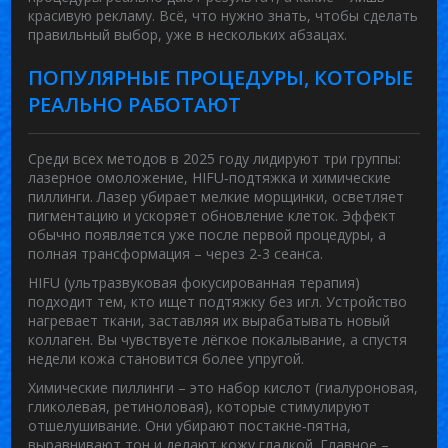
красивую рекламу. Всё, что нужно знать, чтобы сделать
правильный выбор, уже в нескольких абзацах.
ПОПУЛЯРНЫЕ ПРОЦЕДУРЫ, КОТОРЫЕ
РЕАЛЬНО РАБОТАЮТ
Среди всех методов в 2025 году лидируют три группы:
лазерное омоложение, HIFU‑подтяжка и химические
пиллинги. Лазер убирает мелкие морщинки, осветляет
пигментацию и ускоряет обновление клеток. Эффект
обычно появляется уже после первой процедуры, а
полная трансформация – через 2‑3 сеанса.
HIFU (ультразвуковая фокусированная терапия)
подходит тем, кто ищет подтяжку без игл. Устройство
нагревает ткани, заставляя их вырабатывать новый
коллаген. Вы чувствуете лёгкое покалывание, а спустя
недели кожа становится более упругой.
Химические пиллинги – это набор кислот (гиалуроновая,
гликолевая, ретиноловая), которые стимулируют
отшелушивание. Они убирают постакне‑пятна,
выравнивают тон и делают кожу гладкой. Главное –