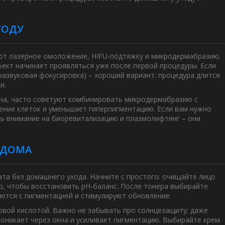
ГОДУ
уют лазерное омоложение, HIFU‑подтяжку и микродермабразию.
ект начинает проявляться уже после первой процедуры. Если
тразвуковая фокусировка) – хороший вариант: процедура длится
и.
тна, часто советуют комбинировать микродермабразию с
ние клеток и уменьшает гиперпигментацию. Если вам нужно
ть внимание на биоревитализацию и плазмолифтинг – они
 ДОМА
ата без домашнего ухода. Начните с простого: очищайте лицо
р, чтобы восстановить pH‑баланс. После тонера выбирайте
ются с пигментацией и стимулируют обновление.
новой кислотой. Важно не забывать про солнцезащиту: даже
оникает через окна и усиливает пигментацию. Выбирайте крем