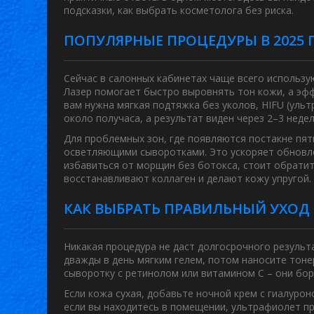
подсказки, как выбрать косметолога без риска.
ПОПУЛЯРНЫЕ ПРОЦЕДУРЫ В 2025 
Сейчас в салонных кабинетах чаще всего использ
Лазер помогает быстро выровнять тон кожи, а эфф
вам нужна мягкая подтяжка без уколов, HIFU (уль
около получаса, а результат виден через 2–3 недел
Для проблемных зон, где появляются постакне пя
осветляющими сыворотками. Это ускоряет обновле
избавиться от морщин без ботокса, стоит обрати
восстанавливают коллаген и делают кожу упругой.
КАК ВЫБРАТЬ ПРАВИЛЬНЫЙ УХОД
Никакая процедура не даст долгосрочного результ
дважды в день мягким гелем, потом наносите тоне
сыворотку с ретинолом или витамином С – они бор
Если кожа сухая, добавьте ночной крем с гиалуро
если вы находитесь в помещении, ультрафиолет пр