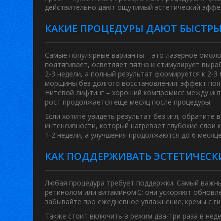
действительно дают ощутимый эстетический эффек
КАКИЕ ПРОЦЕДУРЫ ДАЮТ БЫСТРЫ
Самые популярные варианты – это лазерное омолож
подтягивает, осветляет пятна и стимулирует выра
2‑3 недели, а полный результат формируется к 2‑
морщины без долгого восстановления: эффект появ
Нитевой лифтинг – хороший компромисс между инъе
рост продолжается еще месяц после процедуры.
Если хотите увидеть результат без игл, обратите 
интенсивности, который нагревает глубокие слои 
1‑2 недели, а улучшения продолжаются до 6 месяце
КАК ПОДДЕРЖИВАТЬ ЭСТЕТИЧЕСК
Любая процедура требует поддержки. Самый важны
ретинолом или витамином C: они ускоряют обновле
забывайте про ежедневное увлажнение; кремы с ги
Также стоит включить в режим два‑три раза в нед