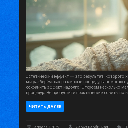
Эстетический эффект — это результат, которого х
мы разберём, как различные процедуры помогают у
сохранить эффект надолго. Откроем несколько ма
процедур. Не пропустите практические советы по 
ЧИТАТЬ ДАЛЕЕ
апреля 3 2025
Дарья Вербицкая
0