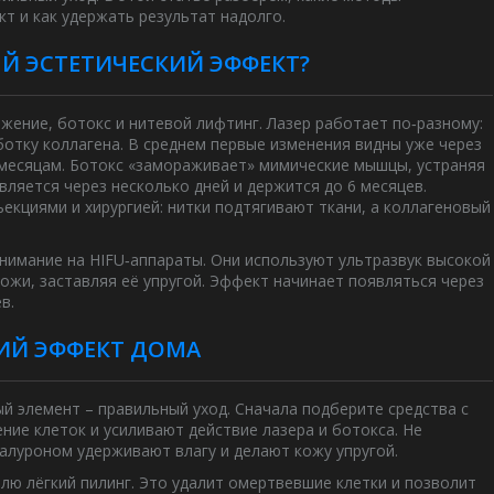
т и как удержать результат надолго.
Й ЭСТЕТИЧЕСКИЙ ЭФФЕКТ?
ение, ботокс и нитевой лифтинг. Лазер работает по‑разному:
ботку коллагена. В среднем первые изменения видны уже через
3 месяцам. Ботокс «замораживает» мимические мышцы, устраняя
ляется через несколько дней и держится до 6 месяцев.
кциями и хирургией: нитки подтягивают ткани, а коллагеновый
внимание на HIFU‑аппараты. Они используют ультразвук высокой
кожи, заставляя её упругой. Эффект начинает появляться через
в.
ИЙ ЭФФЕКТ ДОМА
й элемент – правильный уход. Сначала подберите средства с
ние клеток и усиливают действие лазера и ботокса. Не
алуроном удерживают влагу и делают кожу упругой.
елю лёгкий пилинг. Это удалит омертвевшие клетки и позволит