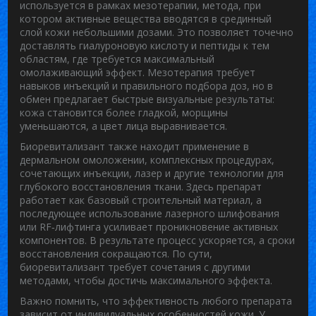
используется в рамках
мезотерапии
,
метода, при
котором активные вещества вводятся в срединный
слой кожи небольшими дозами
. Это позволяет точечно
доставлять гиалуроновую кислоту и пептиды к тем
областям, где требуется максимальный
омолаживающий эффект. Мезотерапия требует
навыков инъекций и правильного подбора доз, но в
обмен предлагает быстрые визуальные результаты:
кожа становится более гладкой, морщины
уменьшаются, а цвет лица выравнивается.
Биоревитализант также находит применение в
дермальном омоложении
,
комплексных процедурах,
сочетающих инъекции, лазер и другие технологии для
глубокого восстановления ткани
. Здесь препарат
работает как базовый строительный материал, а
последующее использование лазерного шлифования
или RF‑лифтинга усиливает проникновение активных
компонентов. В результате процесс ускоряется, а сроки
восстановления сокращаются. По сути,
биоревитализант требует сочетания с другими
методами, чтобы достичь максимального эффекта.
Важно помнить, что эффективность любого препарата
зависит от индивидуальных особенностей кожи. У